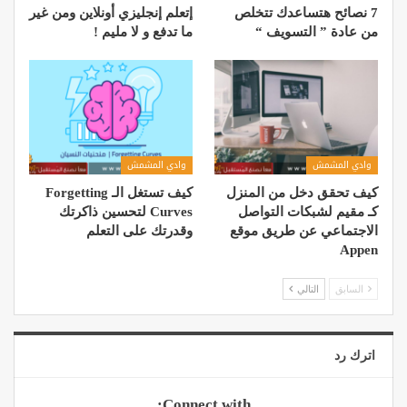
7 نصائح هتساعدك تتخلص
إتعلم إنجليزي أونلاين ومن غير
من عادة ” التسويف “
ما تدفع و لا مليم !
وادي المشمش
وادي المشمش
كيف تحقق دخل من المنزل
كيف تستغل الـ Forgetting
كـ مقیم لشبكات التواصل
Curves لتحسين ذاكرتك
الاجتماعي عن طریق موقع
وقدرتك على التعلم
Appen
السابق
التالي
اترك رد
Connect with: