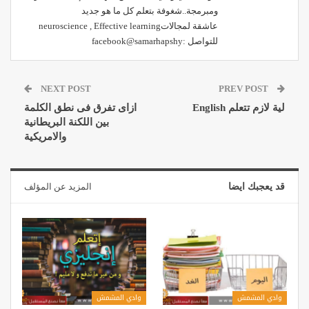
ومبرمجة..شغوفة بتعلم كل ما هو جديد
عاشقة لمجالاتneuroscience , Effective learning
للتواصل :facebook@samarhapshy
NEXT POST
PREV POST
لية لازم تتعلم English
ازاى تفرق فى نطق الكلمة
بين اللكنة البريطانية
والامريكية
قد يعجبك ايضا
المزيد عن المؤلف
وادي المشمش
وادي المشمش