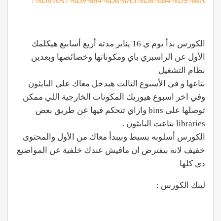
%D8%A7%D9%84%D8%A3%D8%B4%D9%8A/
الكورس بدأ يوم ي 16 يناير مدته أربع أسابيع هيكلمك
الأول عن الراسبري باي ومكوناتها وخصائصها وبعدين
نظام التشغيل
بتاعها و في الأسبوع التالت هيدخل معاك على البايثون
وفي اخر اسبوع هيوريك المكونات الخارجية اللي ممكن
توصلها على bins وازاي تتحكم فيها عن طريق بعض
libraries بتاعت البايثون .
الكورس أسلوبه بسيط وبيبدأ معاك من الأول والمحتوى
خفيف لانه بيفترض ان مافيش عندك خلفية عن المواضيع
دي كلها
لينك الكورس :