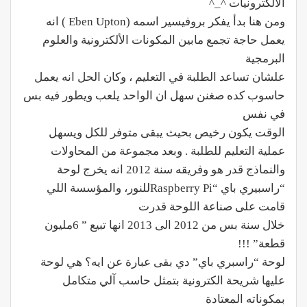
الالكترونيات ^_^
ومن هنا بدأ يفكر بروفيسير اسمه (Eben Upton ) انه
يعمل حاجة تجمع مابين المكونات الألكترونية والعلوم
البرمجية
علشان تساعد الطلبة في التعليم ، وكان الحل انه يعمل
حاسوب كده صغنن سهل ان الواحد يلعب ويطور فيه بس
في نفس
الوقت يكون رخيص بحيث يبقى متوفر للكل ويسهل
عملية التعليم للطلبة . وبعد مجموعة من المحاولات
والنماذج قدر هو وفريقه سنة 2012 انه يخرج لوحة
“راسبيري باي “Raspberry Piللنور، والمؤسسة اللي
قامت على صناعة اللوحة قدرت
خلال سنة بس من 2012 الى 2013 انها تبيع ” 6مليون
قطعة” !!!
لوحة “راسبري باي” دي بقى عبارة عن ايه؟ هي لوحة
عليها شريحة الكترونية بتمثل حاسب آلي متكامل
بمكوناته المعتادة