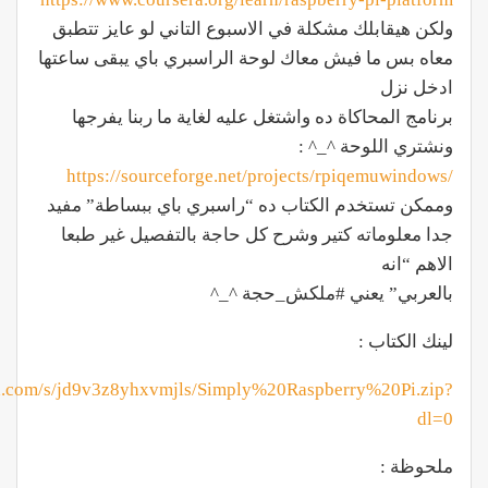
ولكن هيقابلك مشكلة في الاسبوع التاني لو عايز تتطبق
معاه بس ما فيش معاك لوحة الراسبري باي يبقى ساعتها
ادخل نزل
برنامج المحاكاة ده واشتغل عليه لغاية ما ربنا يفرجها
ونشتري اللوحة ^_^ :
/https://sourceforge.net/projects/rpiqemuwindows
وممكن تستخدم الكتاب ده “راسبري باي ببساطة” مفيد
جدا معلوماته كتير وشرح كل حاجة بالتفصيل غير طبعا
الاهم “انه
بالعربي” يعني #ملكش_حجة ^_^
لينك الكتاب :
x.com/s/jd9v3z8yhxvmjls/Simply%20Raspberry%20Pi.zip?
dl=0
ملحوظة :