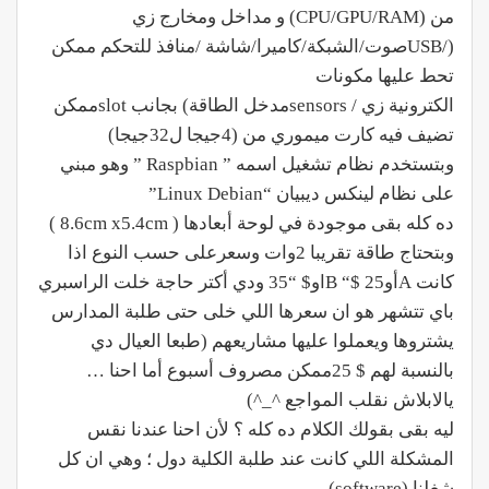
من (CPU/GPU/RAM) و مداخل ومخارج زي
(/USBصوت/الشبكة/كاميرا/شاشة /منافذ للتحكم ممكن
تحط عليها مكونات
الكترونية زي / sensorsمدخل الطاقة) بجانب slotممكن
تضيف فيه كارت ميموري من (4جيجا ل32جيجا)
وبتستخدم نظام تشغيل اسمه ” Raspbian ” وهو مبني
على نظام لينكس ديبيان “Linux Debian”
ده كله بقى موجودة في لوحة أبعادها ( 8.6cm x5.4cm )
وبتحتاج طاقة تقريبا 2وات وسعرعلى حسب النوع اذا
كانت AأوB “$ 25او$ “35 ودي أكتر حاجة خلت الراسبري
باي تتشهر هو ان سعرها اللي خلى حتى طلبة المدارس
يشتروها ويعملوا عليها مشاريعهم (طبعا العيال دي
بالنسبة لهم $ 25ممكن مصروف أسبوع أما احنا …
يالابلاش نقلب المواجع ^_^)
ليه بقى بقولك الكلام ده كله ؟ لأن احنا عندنا نقس
المشكلة اللي كانت عند طلبة الكلية دول ؛ وهي ان كل
شغلنا (software)