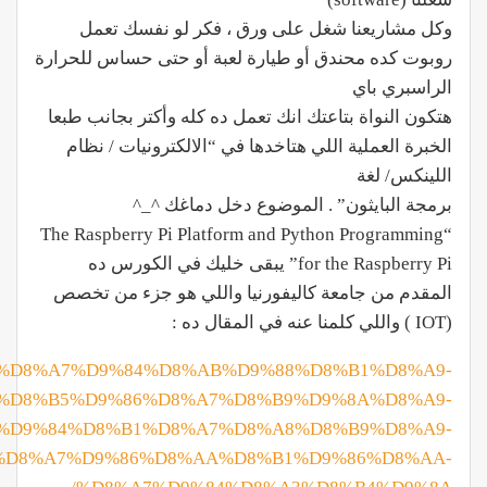
وكل مشاريعنا شغل على ورق ، فكر لو نفسك تعمل
روبوت كده محندق أو طيارة لعبة أو حتى حساس للحرارة
الراسبري باي
هتكون النواة بتاعتك انك تعمل ده كله وأكتر بجانب طبعا
الخبرة العملية اللي هتاخدها في “الالكترونيات / نظام
اللينكس/ لغة
برمجة البايثون” . الموضوع دخل دماغك ^_^
“The Raspberry Pi Platform and Python Programming
for the Raspberry Pi” يبقى خليك في الكورس ده
المقدم من جامعة كاليفورنيا واللي هو جزء من تخصص
(IOT ) واللي كلمنا عنه في المقال ده :
y.com/%D8%A7%D9%84%D8%AB%D9%88%D8%B1%D8%A9-
%D8%B5%D9%86%D8%A7%D8%B9%D9%8A%D8%A9-
%D9%84%D8%B1%D8%A7%D8%A8%D8%B9%D8%A9-
%D8%A7%D9%86%D8%AA%D8%B1%D9%86%D8%AA-