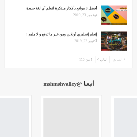
أفضل 3 مواقع بأفكار مبتكرة لتعلم أي لغة جديدة
نوفمبر 23, 2019
إتعلم إنجليزي أونلاين ومن غير ما تدفع و لا مليم !
أكتوبر 22, 2019
السابق
التالي
1 من 115
أتبعنا
@mshmshvalley