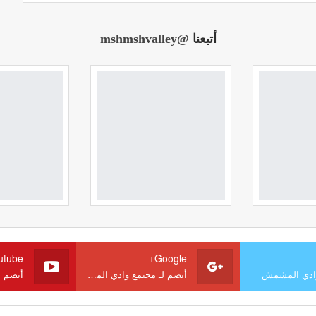
أتبعنا
@mshmshvalley
utube
Google+
وادي المشمش
أنضم لـ مجتمع وادي المشمش
أنضم 