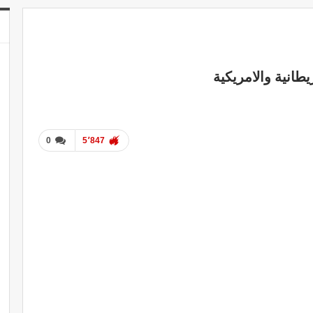
طانية والامريكية
0
5٬847