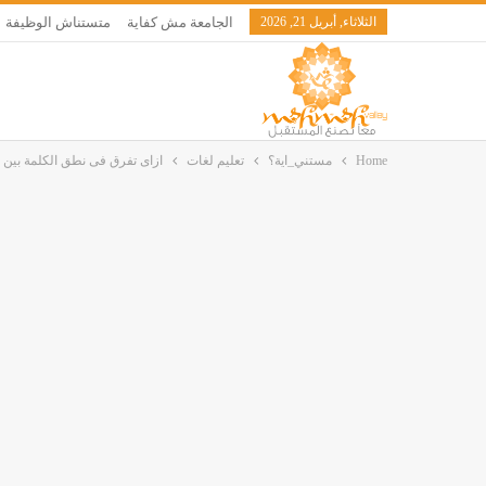
الثلاثاء, أبريل 21, 2026
الجامعة مش كفاية
متستناش الوظيفة
Home
مستني_اية؟
تعليم لغات
ازاى تفرق فى نطق الكلمة بين ال