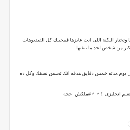
وتختار اللكنة اللى انت عايزها فييجبلك كل الفيديوهات
كتر من شخص لحد ما تتقنها
كل يوم مدته خمس دقايق هدفه انك تحسن نطقك وكل ده
تعلم انجليزى !! ^_^ #ملكش_حجة