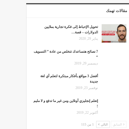
مقالات تهمك
تحويل الإحباط إلى فكرة تجارية بملايين
الدولارات – قصة…
يناير 29, 2020
7 نصائح هتساعدك تتخلص من عادة ” التسويف
“
ديسمبر 29, 2019
أفضل 3 مواقع بأفكار مبتكرة لتعلم أي لغة
جديدة
نوفمبر 23, 2019
إتعلم إنجليزي أونلاين ومن غير ما تدفع و لا مليم
!
أكتوبر 22, 2019
السابق
التالي
1 من 115