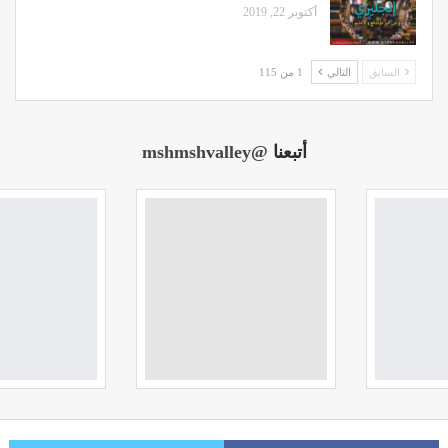
أكتوبر 22, 2019
السابق
التالي
1 من 115
أتبعنا
@mshmshvalley