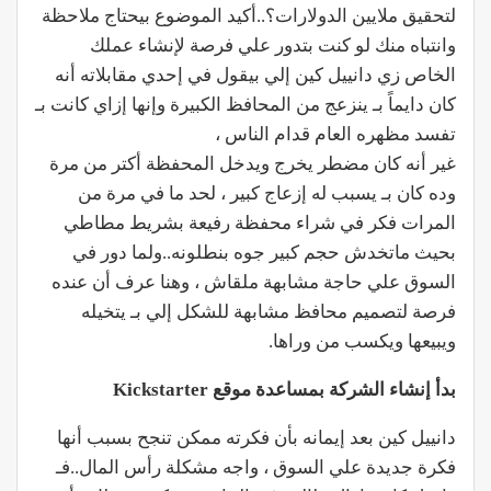
لتحقيق ملايين الدولارات؟..أكيد الموضوع بيحتاج ملاحظة
وانتباه منك لو كنت بتدور علي فرصة لإنشاء عملك
الخاص زي دانييل كين إلي بيقول في إحدي مقابلاته أنه
كان دايماً بـ ينزعج من المحافظ الكبيرة وإنها إزاي كانت بـ
تفسد مظهره العام قدام الناس ،
غير أنه كان مضطر يخرج ويدخل المحفظة أكتر من مرة
وده كان بـ يسبب له إزعاج كبير ، لحد ما في مرة من
المرات فكر في شراء محفظة رفيعة بشريط مطاطي
بحيث ماتخدش حجم كبير جوه بنطلونه..ولما دور في
السوق علي حاجة مشابهة ملقاش ، وهنا عرف أن عنده
فرصة لتصميم محافظ مشابهة للشكل إلي بـ يتخيله
ويبيعها ويكسب من وراها.
بدأ إنشاء الشركة بمساعدة موقع Kickstarter
دانييل كين بعد إيمانه بأن فكرته ممكن تنجح بسبب أنها
فكرة جديدة علي السوق ، واجه مشكلة رأس المال..فـ