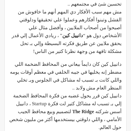
تحسين شئ في مجتمعهم ..
مش مهم سبب الأفكار دي المهم أنهم ما خافوش من
الفشل وتبنوا أفكارهم وعملوا علي تحقيقها ودلوقتي
أصبحوا من أصحاب الملايين ، وأفضل مثال علي
الأشخاص دول هو “
دانييل كين
” ، ريادي الأعمال إلي قدر
يحقق ملايين عن طريق فكرته البسيطة وإلي بـ تحل
مشكلة تافهة من وجهة نظرنا كتير من الناس!
دانييل كين كان دايماً بيعاني من المحافظ الضخمة اللي
مضطر إنه يخليها في جيبه الخلفي في معظم أوقات يومه
واللي كانت بـ تسبب له مشاكل في الجلوس وبـ تخلي
المنظر العام مش ولابد ..
دانييل كين قرر يحول غضبه من فكرة المحافظ الضخمة
إلي بـ تسبب له مشاكل كتير لت فكرة Startup ، دانييل
أسس شركته
The Ridge
لتصميم وبيع محافظ الجيب
الأمامي ، واللي دلوقتي بيستخدمها أكثر من مليون شخص
حول العالم.