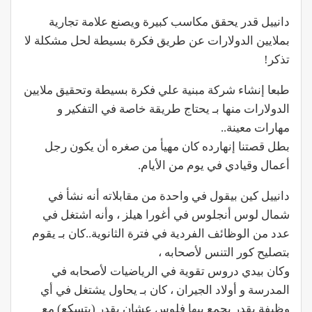
دانييل قدر يحقق مكاسب كبيرة ويصنع علامة تجارية
بملايين الدولارات عن طريق فكرة بسيطة لحل مشكلة لا
تذكر!
طبعا إنشاء شركة مبنية علي فكرة بسيطة وتحقيق ملايين
الدولارات منها بـ يحتاج طريقة خاصة في التفكير و
مهارات معينة..
بطل قصتنا إنهارده كان مهيأ من صغره أن يكون رجل
أعمال وقيادي في يوم من الأيام.
دانييل كين بيقول في واحدة من مقابلاته أنه نشأ في
شمال لوس أنجلوس في أغورا هيلز ، وأنه اشتغل في
عدد من الوظائف الفردية في فترة الثانوية..كان بـ يقوم
بتصليح كور التنس لأصحابه ،
وكان بيدي دروس تقوية في الرياضيات لأصحابه في
المدرسة و أولاد الجيران ، كان بـ يحاول يشتغل في أي
وظيفة يقدر يجمع بيها فلوس عشان يقدر (يتسكع) مع