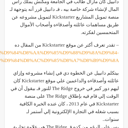
دانييل كان مازال طالب في الجامعة ومكنش يملك رأس
المال لإنشاء شركة خاصة بيه ، فـ دانييل قرر أنه يتوجهة لـ
منصة تمويل المشاريع Kickstarter لتمويل مشروعه عن
طريق مساهمات عائلته وأصدقاءه وأصحاب الأموال
المتحمسين لفكرته.
– تقدر تعرف أكتر عن موقع Kickstarter من المقال ده
D8%A7%D9%84%D8%AA%D9%85%D9%88%D9%8A%D9%84-
7%D9%84%D8%AC%D9%85%D8%A7%D8%B9%D9%8A
بيتكلم دانييل عن الخطوة دي في إنشاء مشروعه وإزاي
عائلته وأصدقاءه والداعمين علي موقع Kickstarter كان
ليهم دور كبير في خروج The Ridge للنور فـ بيقول أن في
الوقت إلي قام فيه بإطلاق The Ridge على منصة
Kickstarter في عام 2013 ، كان عنده الخبرة الكافية
بسبب شغله في التجارة الإلكترونية إلي أستمر لـ
سنوات..
بس علي الرغم من كده فـ The Ridge هي علامة تجارية