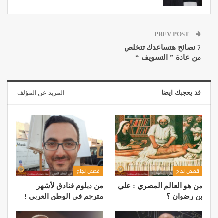
PREV POST
7 نصائح هتساعدك تتخلص
من عادة ” التسويف “
قد يعجبك ايضا
المزيد عن المؤلف
قصص نجاح
قصص نجاح
من هو العالم المصري : علي
من دبلوم فنادق لأشهر
بن رضوان ؟
مترجم في الوطن العربي !