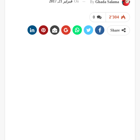
On
فبراير 21, 2017
By
Ghada Salama
0
2٬304
Share