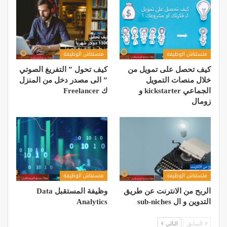
متستناش الوظيفة
متستناش الوظيفة
كيف تحصل على تمويل من
كيف تحول ” التفريغ الصوتي
خلال منصات التمويل
” الى مصدر دخل من المنزل
الجماعي kickstarter و
ك Freelancer
زومال
متستناش الوظيفة
متستناش الوظيفة
الربح من الانترنت عن طريق
وظيفة المستقبل Data
التدوين و ال sub-niches
Analytics
السابق
التالي