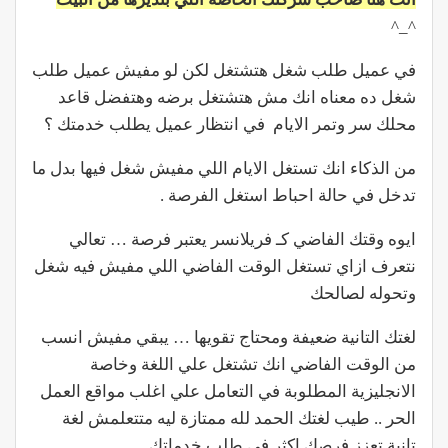
^_^
في عميل طلب شغل هتشتغل لكن لو مفيش عميل طلب
شغل ده معناه انك مش هتشتغل برضه وهتفضل قاعد
محلك سر وتمر الايام في انتظار عميل يطلب خدمتك ؟
من الذكاء انك تستغل الايام اللي مفيش شغل فيها بدل ما
تدخل في حالة احباط استغل الفرصة .
ايوه وقتك الفاضي كـ فريلانسر يعتبر فرصة … تعالي
نتعرف ازاي تستغل الوقت الفاضي اللي مفيش فيه شغل
وتحوله لصالحك
لغتك التانية ضعيفة ومحتاج تقويها … يبقي مفيش انسب
من الوقت الفاضي انك تشتغل علي اللغة وخاصة
الانجليزية المطلوبة في التعامل علي اغلب مواقع العمل
الحر .. طيب لغتك الحمد لله ممتازة ليه متتعلمش لغة
تانية تعزز فرصك اكثر في طلب خدماتك.