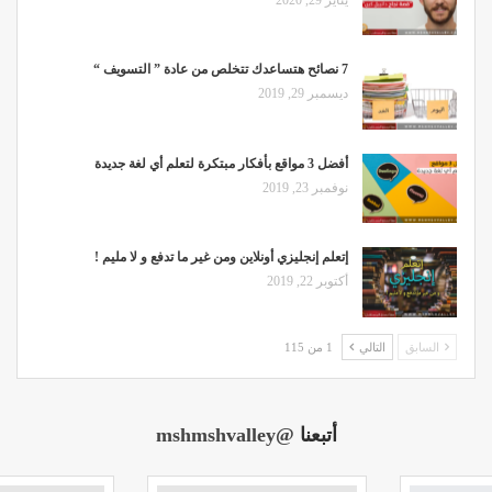
7 نصائح هتساعدك تتخلص من عادة ” التسويف “
ديسمبر 29, 2019
أفضل 3 مواقع بأفكار مبتكرة لتعلم أي لغة جديدة
نوفمبر 23, 2019
إتعلم إنجليزي أونلاين ومن غير ما تدفع و لا مليم !
أكتوبر 22, 2019
السابق
التالي
1 من 115
أتبعنا
@mshmshvalley