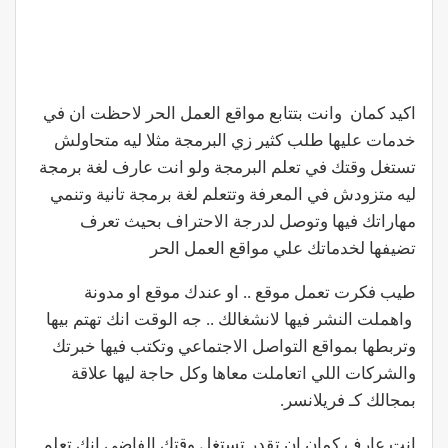
اكيد كمان وانت بتتابع مواقع العمل الحر لاحظت ان في
خدمات عليها طلب كثير زي البرمجة مثلا ليه متحاولش
تستغل وقتك في تعلم البرمجة ولو انت عارف لغة برمجة
ليه متزودش في المعرفة وتتعلم لغة برمجة تانية وتنمي
مهاراتك فيها وتوصل لدرجة الاحتراف بحيث تعرف
تضيفها لخدماتك علي مواقع العمل الحر
طيب فكرت تعمل موقع .. او عندك موقع او مدونة
واهملت النشر فيها لانشغالك .. جه الوقت انك تهتم بيها
وتربطها بمواقع التواصل الاجتماعي وتكتب فيها خبرتك
والشركات اللي اتعاملت معاها وكل حاجة ليها علاقة
بمجالك كـ فريلانسر.
انت عارف كمان ان تقدر تستغل وقتك الفاضي انك تعلم