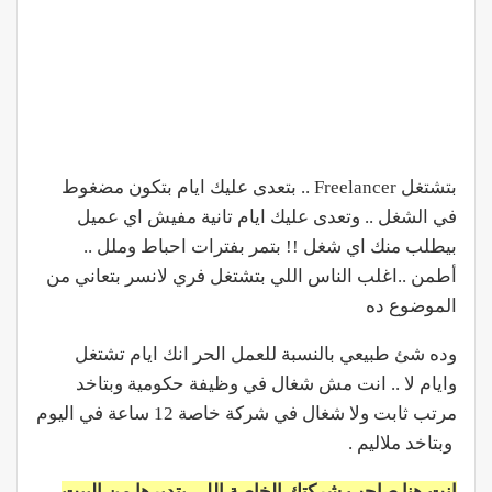
بتشتغل Freelancer .. بتعدى عليك ايام بتكون مضغوط
في الشغل .. وتعدى عليك ايام تانية مفيش اي عميل
بيطلب منك اي شغل !! بتمر بفترات احباط وملل ..
أطمن ..اغلب الناس اللي بتشتغل فري لانسر بتعاني من
الموضوع ده
وده شئ طبيعي بالنسبة للعمل الحر انك ايام تشتغل
وايام لا .. انت مش شغال في وظيفة حكومية وبتاخد
مرتب ثابت ولا شغال في شركة خاصة 12 ساعة في اليوم
وبتاخد ملاليم .
انت هنا صاحب شركتك الخاصة اللي بتديرها من البيت