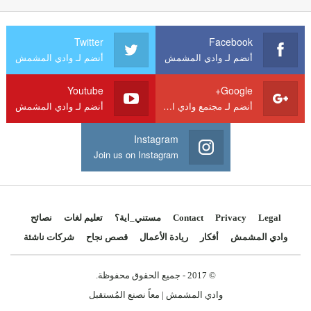
Twitter
Facebook
أنضم لـ وادي المشمش
أنضم لـ وادي المشمش
Youtube
Google+
أنضم لـ مجتمع وادي المشمش
أنضم لـ وادي المشمش
Instagram
Join us on Instagram
Legal
Privacy
Contact
مستني_اية؟
تعليم لغات
نصائح
وادي المشمش
أفكار
ريادة الأعمال
قصص نجاح
شركات ناشئة
© 2017 - جميع الحقوق محفوظة.
وادي المشمش | معاً نصنع المُستقبل