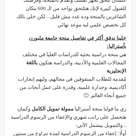
علشان تلحق تجهز نفسك وتقدم بالمنحة، وفرصتك
للقبول كبيرة لإنك هتلتحق بواحد من الـ 600 مكان
الشاغرين بالمنحة وده عدد مش قليل .. لكن خلي بالك
كل تخصص علمي ليه موعد نهائي
خلينا ندقق أكثر في تفاصيل منحة جامعة ملبورن
بأستراليا:
هي منحة دراسية بحثية للدراسات العليا في مختلف
المجالات العلمية والأدبية، والدراسة هتكون
باللغة
الإنجليزية
مُقدمة للطلاب المتفوقين في مجالهم، وليهم إنجازات
أكاديمية، وجدارة علمية، وقدرة على عمل أبحاث من
جميع أنحاء العالم. 🙂
زي ما قولنا منحة أستراليا
ممولة تمويل الكامل
وكمان
هتحصل على راتب شهري والإعفاء من الرسوم الدراسية
.. والتمويل بيشمل الآتي:
أولًا: إعفاء من الرسوم الدراسية لمدة تتراوح من سنتين