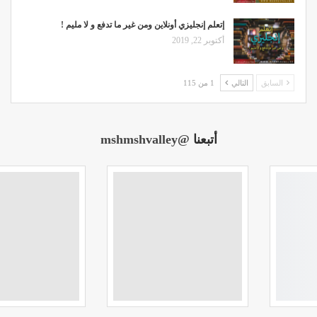
إتعلم إنجليزي أونلاين ومن غير ما تدفع و لا مليم !
أكتوبر 22, 2019
السابق
التالي
1 من 115
أتبعنا
@mshmshvalley