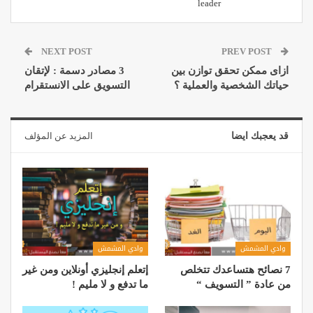
leader
NEXT POST
PREV POST
ازاى ممكن تحقق توازن بين
3 مصادر دسمة : لإتقان
حياتك الشخصية والعملية ؟
التسويق على الانستقرام
قد يعجبك ايضا
المزيد عن المؤلف
وادي المشمش
وادي المشمش
7 نصائح هتساعدك تتخلص
إتعلم إنجليزي أونلاين ومن غير
من عادة ” التسويف “
ما تدفع و لا مليم !