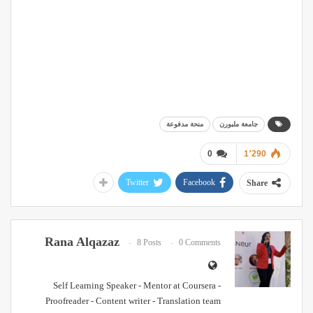
جامعة ملبورن
منحة مدفوعة
0
1٬290
Twitter
Facebook
Share
Rana Alqazaz
8 Posts
0 Comments
Self Learning Speaker - Mentor at Coursera -
Proofreader - Content writer - Translation team