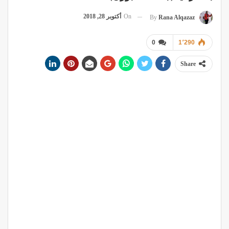
On
أكتوبر 28, 2018
By
Rana Alqazaz
0
1٬290
Share