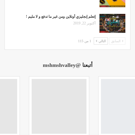
إتعلم إنجليزي أونلاين ومن غير ما تدفع و لا مليم !
أكتوبر 22, 2019
السابق
التالي
1 من 115
أتبعنا
@mshmshvalley