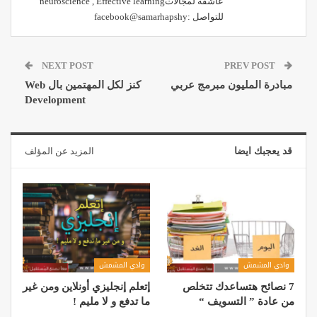
عاشقة لمجالاتneuroscience , Effective learning
للتواصل :facebook@samarhapshy
NEXT POST
PREV POST
مبادرة المليون مبرمج عربي
كنز لكل المهتمين بال Web
Development
قد يعجبك ايضا
المزيد عن المؤلف
وادي المشمش
وادي المشمش
7 نصائح هتساعدك تتخلص
إتعلم إنجليزي أونلاين ومن غير
من عادة ” التسويف “
ما تدفع و لا مليم !