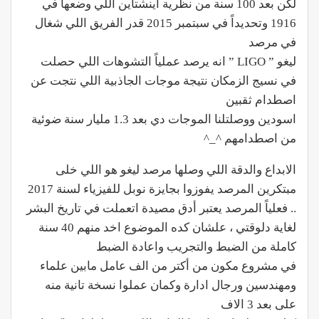
لكن بعد 100 سنة من نظرية اينشتاين اللي وضعها في
1916 وتحديداً في سبتمبر 2015 قدر الفريق اللي شغال
في مرصد
ليغو ” LIGO ” انه يرصد عملياً التشوهات اللي حصلت
في نسيج الزمكان نتيجة موجات الجاذبية اللي نتجت عن
اصطدام ثقبين
اسودين ووصلتلنا الموجات دي بعد 1.3 مليار سنة ضوئية
من اصطدامهم ^_^
الابداع والدقة اللي وصلها مرصد ليغو هو اللي خلى
مبتكرين المرصد يفوزوا بجايزة نوبل للفيزياء لسنة 2017
.. فعلياً المرصد يعتبر أدق مصيدة اتعملت في تاريخ البشر
لغاية دلوقتي ، علشان كده الموضوع اخد منهم 40 سنة
كاملة من الضبط والتجريب واعادة الضبط
في مشروع مكون من أكتر من الف عامل مابين علماء
ومهندسين ورجال ادارة وكمان عملوا نسخة تانية منه
على بعد 3 الاف