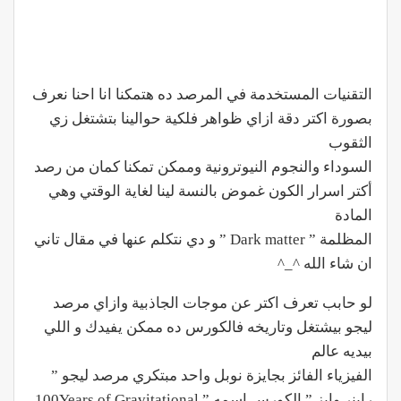
التقنيات المستخدمة في المرصد ده هتمكنا انا احنا نعرف
بصورة اكتر دقة ازاي ظواهر فلكية حوالينا بتشتغل زي
الثقوب
السوداء والنجوم النيوترونية وممكن تمكنا كمان من رصد
أكتر اسرار الكون غموض بالنسة لينا لغاية الوقتي وهي
المادة
المظلمة ” Dark matter ” و دي نتكلم عنها في مقال تاني
ان شاء الله ^_^
لو حابب تعرف اكتر عن موجات الجاذبية وازاي مرصد
ليجو بيشتغل وتاريخه فالكورس ده ممكن يفيدك و اللي
بيديه عالم
الفيزياء الفائز بجايزة نوبل واحد مبتكري مرصد ليجو ”
راينر وايز ” الكورس اسمه ” 100Years of Gravitational