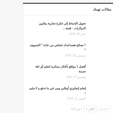
مقالات تهمك
تحويل الإحباط إلى فكرة تجارية بملايين
الدولارات – قصة…
يناير 29, 2020
7 نصائح هتساعدك تتخلص من عادة ” التسويف
“
ديسمبر 29, 2019
أفضل 3 مواقع بأفكار مبتكرة لتعلم أي لغة
جديدة
نوفمبر 23, 2019
إتعلم إنجليزي أونلاين ومن غير ما تدفع و لا مليم
!
أكتوبر 22, 2019
السابق
التالي
1 من 115