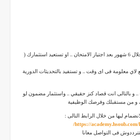
و ضمان انك تبدأ فى تحقيق دخل و تنفيذ مشاريع خلال 6 شهور بعد اجتياز الامتحان .. او تستعيد استثمارك (
 لاي معلومة فى اى وقت .. و تستفيد بالتحديثات الدورية
ار فقط ( 2800 جنية مصري ) .. و بالتالى انت قصاد كنز حقيقي .. واستثمار مضمون لو
ك و من مستقبلك وفرصك الوظيفية
نضمام ليها من خلال الرابط التالى :
https://academy.hsoub.com/
تترددوش فى التواصل معانا