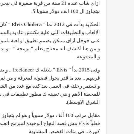
ازاى شاب عنده 21 سنة من قرية صغيرة ف
بيتجاوز ال 100 الف دولار سنويا ؟!
الحكاية بدأت فى 2012 لما ”
Elvis Chidera
الالعاب والتطبيقات اللى علية مكنتش عادية بالنسب
على جوجل ازاى ممكن يصمم تطبيق او لعبة للموبا
و من هنا اكتشف انه محتاج يتعلم ” برمجة ” .. و بد
و المدفوعة.
وفى 2015 ب
قريتهم .. بعد ما قدر يحول فضوله لمعرفة و من ثم
و تستمر رحلته فى العمل بعد كده مع عدد من الشرك
الشرق الاوسط).
مقابل مرتب 100 ألف دولار سنوياً و هو لم يتجاوز ال 20 سنة !
فعلياً Elvis مش قصة النجاح الوحيدة لمبر
كبيرة .. فى مئات القصص المشابهة