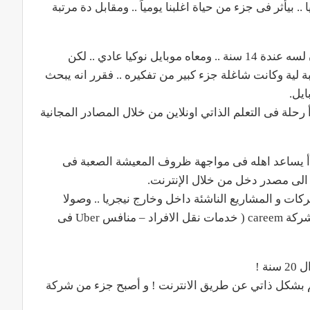
ى نيجريا .. بيأثر فى جزء من حياة اغلبنا يومياً .. ومقابل دة مرتبة
” كان لسه عندة 14 سنة .. ومعاه موبايل نوكيا عادي .. لكن
ة لية وكانت شاغلة جزء كبير من تفكيره .. فقرر انه يبحث
يل.
أ رحلة فى التعلم الذاتي اونلاين من خلال المصادر المجانية
دأ ” Elvis ” شغله ك freelancer .. و بدأ يساعد اهله فى مواجهة ظروف المعيشة الصعبة فى
 الى مصدر دخل من خلال الإنترنت.
ات و المشاريع الناشئة داخل وخارج نيجريا .. وصولا
للمحطة الاهم و هي تعيينه ك مطور تطبيقات فى شركة careem ( خدمات نقل الافراد – منافس Uber فى
مج اتعلم بشكل ذاتي عن طريق الانترنت ! و أصبح جزء من شركة