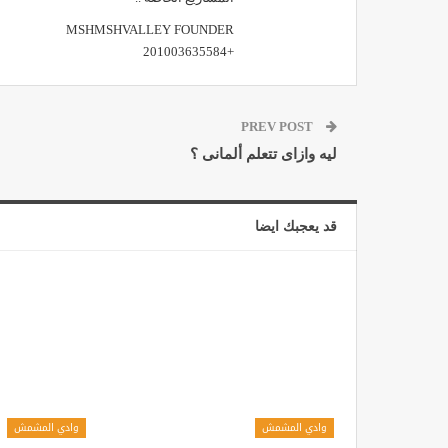
MSHMSHVALLEY FOUNDER
+201003635584
PREV POST
ليه وازاى تتعلم ألمانى ؟
قد يعجبك ايضا
وادي المشمش
وادي المشمش