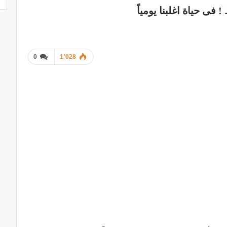
0
1٬028