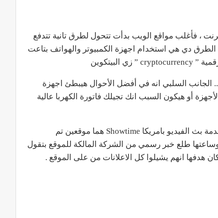
نترنت ، فأغلب مواقع الويب بدأت تتحول لطرق تانية تتدفع
ومن الطرق دي هي استخدام اجهزة الكمبيوتر والهواتف بتاعت
 البيتكوين
malw على جهاز الزائر .. الجانب السلبي انه في أفضل الأحوال هيبطئ اجهزة
أجهزة أو هيكون السبب انك تجيلك فاتورة الكهربا عالية
محرك البحث الخاص بالتورنت The Pirate Bay وخدمة بث الفيديو بامريكا Showtime هما موقعين تم
وساعتها طلع خبر رسمي من الشركة المالكة للموقع بتقول
كان هدفها انهم يشيلوا كل الاعلانات من على الموقع .