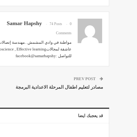
Samar Hapshy
74 Posts
0
Comments
مواطنة في وادي المشمش ..مهندسة إتصالات..
عاشقة لمجالاتneuroscience , Effective learning
للتواصل :facebook@samarhapshy
PREV POST
مصادر لتعليم اطفال المرحلة الاعدادية البرمجة
قد يعجبك ايضا