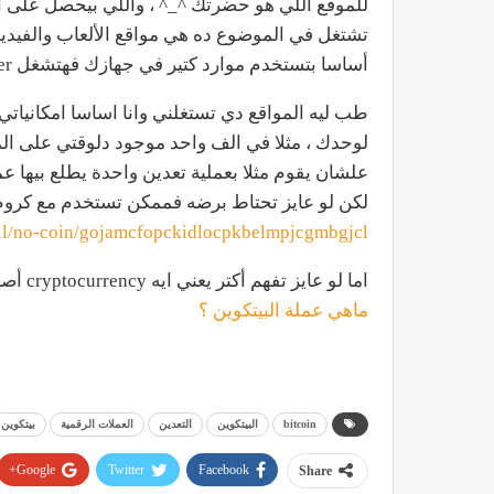
للموقع اللي هو حضرتك ^_^ ، واللي بيحصل على ال
تشتغل في الموضوع ده هي مواقع الألعاب والفيدي
أساسا بتستخدم موارد كتير في جهازك فهتشغل miner عندك و الموضوع مش هيتلاحظ أوي
طب ليه المواقع دي تستغلني وانا اساسا امكانيات
لوحدك ، مثلا في الف واحد موجود دلوقتي على ال
علشان يقوم مثلا بعملية تعدين واحدة يطلع بيها ع
لكن لو عايز تحتاط برضه فممكن تستخدم مع كروم plug-in اسمه No Coin وده اللينك بتاعه
ail/no-coin/gojamcfopckidlocpkbelmpjcgmbgjcl
اما لو عايز تفهم أكتر يعني ايه cryptocurrency أصلا و بيتكوين فمكن تدخل تشوف المقال ده
ماهي عملة البيتكوين ؟
bitcoin
البيتكوين
التعدين
العملات الرقمية
بيتكوين
Google+
Twitter
Facebook
Share