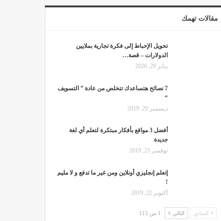
مقالات تهمك
تحويل الإحباط إلى فكرة تجارية بملايين
الدولارات – قصة…
يناير 29, 2020
7 نصائح هتساعدك تتخلص من عادة ” التسويف
“
ديسمبر 29, 2019
أفضل 3 مواقع بأفكار مبتكرة لتعلم أي لغة
جديدة
نوفمبر 23, 2019
إتعلم إنجليزي أونلاين ومن غير ما تدفع و لا مليم
!
أكتوبر 22, 2019
السابق
التالي
1 من 115