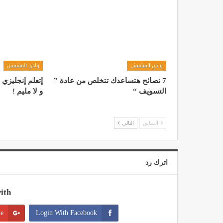
وادي المشمش
وادي المشمش
7 نصائح هتساعدك تتخلص من عادة ”
إتعلم إنجليزي 
التسويف “
و لا مليم !
السابق
التالي
اترك رد
th:
le
Login With Facebook