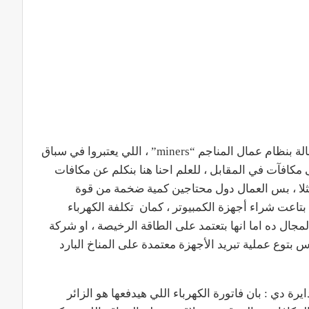
عملات cryptocurrencies زي البيتكوين وغيرها شغالة بنظام عمال المناجم “miners” ، اللي يعتبروا في سباق
افآت في المقابل ، للعلم احنا هنا بنكلم عن مكافات
يتكوين مثلا ، بس العمال دول محتاجين كمية ضخمة من قوة
 وطبعا غير التكلفة بتاعت شراء أجهزة الكمبيوتر ، كمان تكلفة الكهرباء
جال ده اما انها بتعتمد على الطاقة الرخيصة ، او شركة
 بتوع عملية تبريد الأجهزة معتمدة على المناخ البارد
رة دي : بان فاتورة الكهرباء اللي هيدفعها هو الزائر