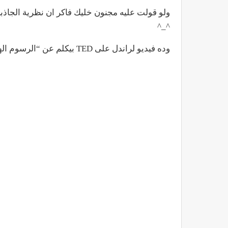
ولو قولت عليه مجنون خليك فاكر ان نظرية الجاذب
^_^
وده فيديو لراندل على TED بيكلم عن “الرسوم الهزلية التي تطرح سؤال “ماذا لو؟”