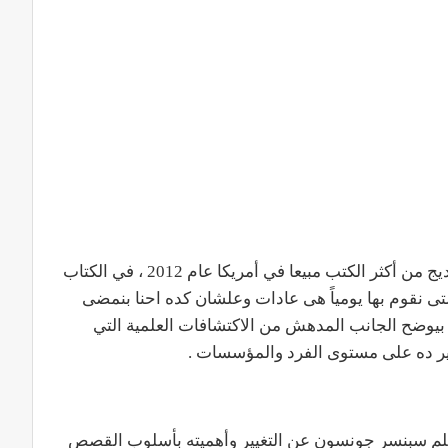
كتاب “قوة العادة” للصحفي الأمريكي لتشارلز هوديج من أكثر الكتب مبيعا في أمريكا عام 2012 ، في الكتاب
والى 40% من الأعمال التى نقوم بها يومياً هى عادات وعلشان كده احنا بنمضى
“و بيوضح الجانب المدهش من الاكتشافات العلمية التي
ثير ده على مستوى الفرد والمؤسسات .
لم سبنسر جونسون عن التغيير وأهميته بأسلوب القصص