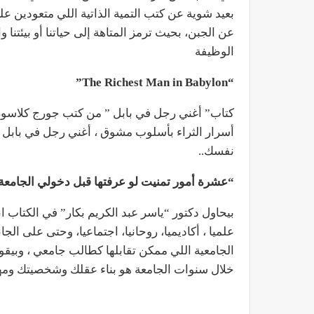
بعيد شوية عن كتب التمية الذاتية اللي متعودين عل
عن الجبن، بحيث ترمز المتاهة إلى حياتنا أو بيئتنا 
الوظيفة
“The Richest Man in Babylon”
كتاب” أغني رجل في بابل ” من كتب جورج كلاسون ال
أسرار الثراء بأسلوب مشوق ، أغني رجل في بابل
نفسك..
“عشرة أمور تمنيت لو عرفتها قبل دخولي الجامعة
بيحاول دكتور “ياسر عبد الكريم بكار” في الكتاب ا
علميا ، أكاديميا، روحانيا، اجتماعيا، وحتى على ا
الجامعية اللي ممكن تقابلها كطالب جامعي ، وبيق
خلال سنوات الجامعة هو بناء عقلك وشخصيتك وم