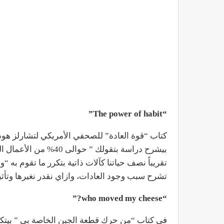
“The power of habit”
بيشرح دراسة بتقولك ” ح
تقريباً نصف حياتنا كآلات ذاتية بتكرر ما تقوم به 
تشرح سبب وجود العادات، وازاي نقدر نغيرها وتأ
“who moved my cheese?”
في كتاب “من حرك قطعة الجبن الخاصة بي ” بيتك