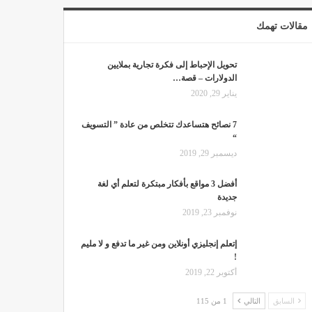
مقالات تهمك
تحويل الإحباط إلى فكرة تجارية بملايين
الدولارات – قصة…
يناير 29, 2020
7 نصائح هتساعدك تتخلص من عادة ” التسويف
“
ديسمبر 29, 2019
أفضل 3 مواقع بأفكار مبتكرة لتعلم أي لغة
جديدة
نوفمبر 23, 2019
إتعلم إنجليزي أونلاين ومن غير ما تدفع و لا مليم
!
أكتوبر 22, 2019
السابق
التالي
1 من 115