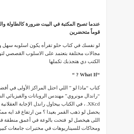
عندما تصبح المكتبة في البيت ضرورة كالطاولة وال
قوماً متحضرين
لو نفسك في كتاب حلو تقرأه يكون اسلوبه سهل 
مجالات مختلفة بتعتمد على الاسلوب القصصي لتوصي
الكتب دي هتجذبك تكملها
“What If ? “
“راندال مونروي” مهندس الروباتات والفيزيائي ا
XKcd. ، في الكتاب بيحاول راندل الإجابة العقل
يحصل لو ذهب القمر بعيدا ؟ من ارتفاع قد ايه 
اللى هيخصل لو فتحت بالوعة في أعمق منطقة في ا
ومحاكات للسيناريوهات في مختبرات جامعات كبيرة زي 