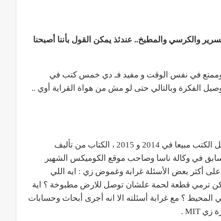
سرير والكرسي والمطبخ.. عندئذ يمكن القول بأننا أصبحنا
وممتع في نفس الوقت و مفيد فـ دي خمس كتب في
ل الفكرة وبالتالي حتى لو مش من هواة القراية أوي ..
كتاب “ماذا لو ” اللي احتل المراكز الأولى في أفضل الكتب مبيعا في 2014 و 2015 ، الكتاب من تأليف
لسابق في وكالة ناسا وصاحب موقع الكوميكس الشهير
انية على أكثر بعض الأسئلة غرابة وغموض زي : ايه اللي
ممكن ترمي قطعة لحمة علشان توصل للارض مطبوخة ؟ اية
لمحيط ؟ مع غرابة أسئلته الا انه أجرى أبحاث وحسابات
MIT .