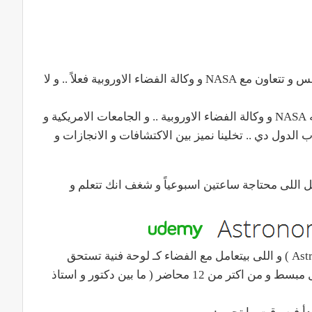
و محدش يعرف ياتري وكالة الفضاء المصرية هتنافس و تتعاون مع NASA و وكالة الفضاء الاوروبية فعلاً .. و لا
لكن الأكيد اننا نقدر نستفاد من التقدم اللى وصلتله NASA و وكالة الفضاء الاوروبية .. و الجامعات الامريكية و
الدول دي .. تخلينا نميز بين الاكتشافات و الانجازات و
 اللى محتاجة ساعتين اسبوعياً و شغف انك تتعلم و
و تقدر تبدأ فى كورس ( Astronomy – State of the Art ) و اللى بيتعامل مع الفضاء كـ لوحة فنية تستحق
التأمل و يبدأ يشرح كل كبيرة و صغيرة فيها .. بشكل مبسط و من اكتر من 12 محاضر ( ما بين دكتور و استاذ