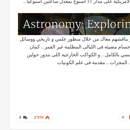
Time and Space .. و اللى بتقدمة جامعة Arizona الامريكية على مدار 11 اسبوع بمعدل ساعتين اسبوعياً ..
 و يناقشهم معاك من خلال منظور علمي و تاريخي ووسائل
جسام مضيئة فى الليالى المظلمة غير القمر .. كمان
سي بالكامل .. و الكواكب الخارجية اللى بتدور حولين
.. المجرات .. مقدمة فى علم الكونيات
0
2٬070