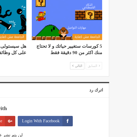
الجامعة مش كفاية
الجامعة مش كفاية
5 كورسات ستغيير حياتك و لا تحتاج
منك اكثر من 90 دقيقة فقط
على كل وظائف
السابق
التالي
اترك رد
th:
le
Login With Facebook
لن يتم نشر عن