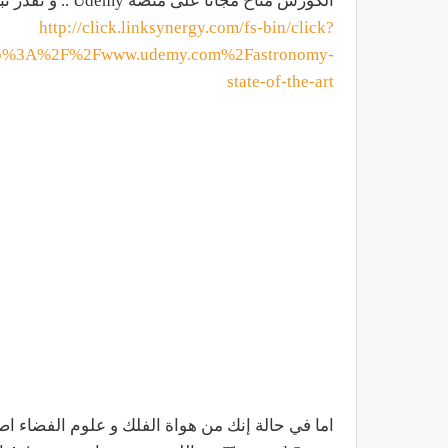
الكورس متاح مجاناً على منصة Udemy .. و تقدر تبدأ فيه وقت ما تحب :
http://click.linksynergy.com/fs-bin/click?
tp%3A%2F%2Fwww.udemy.com%2Fastronomy-
state-of-the-art