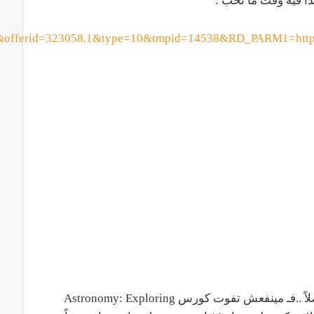
&offerid=323058.1&type=10&tmpid=14538&RD_PARM1=ht
اما في حالة إنك من هواة الفلك و علوم الفضاء اصلاً ..فـ مينفعش تفوت كورس Astronomy: Exploring