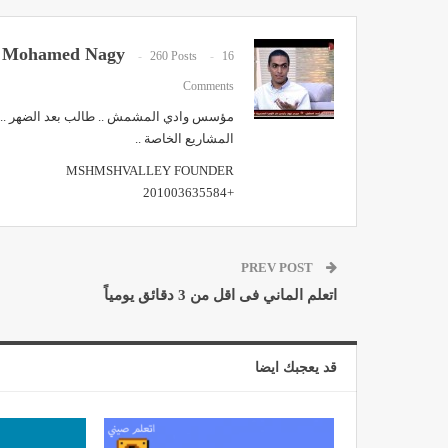
Mohamed Nagy
260 Posts
16
Comments
مؤسس وادي المشمش .. طالب بعد الضهر .. ري
المشاريع الخاصة ..
MSHMSHVALLEY FOUNDER
+201003635584
PREV POST
اتعلم الماني فى اقل من 3 دقائق يومياً
قد يعجبك ايضا