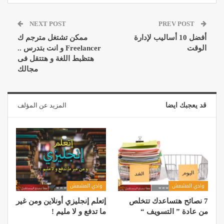
NEXT POST
PREV POST
أفضل 10 أساليب لإدارة
ممكن تشتغل مترجم ك
الوقت
Freelancer و انت بتدرس ..
هتظبط اللغة و هتتقل فى
مجالك
قد يعجبك ايضا
المزيد عن المؤلف
وادي المشمش
وادي المشمش
7 نصائح هتساعدك تتخلص
إتعلم إنجليزي أونلاين ومن غير
من عادة ” التسويف “
ما تدفع و لا مليم !