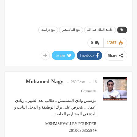
جامعة الملك عبد الله
منح الماجستير
منح دراسية
0
1٬267
Twitter
Facebook
Share
Mohamed Nagy
260 Posts
16
Comments
مؤسس وادي المشمش .. طالب بعد الضهر .. ريادي
أعمال .. مُحرض على ترك الوظيفة و الدخل الثابت و
البدء فى المشاريع الخاصة ..
MSHMSHVALLEY FOUNDER
+201003635584