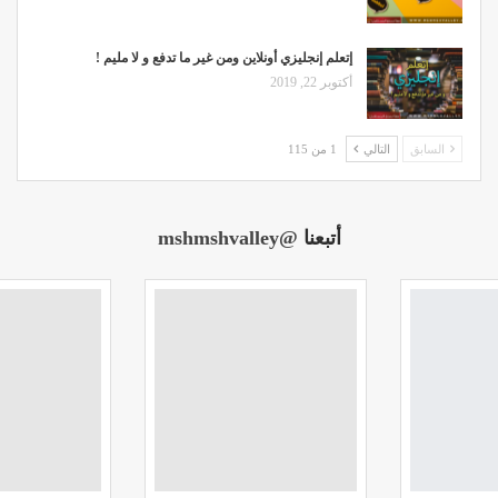
إتعلم إنجليزي أونلاين ومن غير ما تدفع و لا مليم !
أكتوبر 22, 2019
السابق
التالي
1 من 115
أتبعنا
@mshmshvalley