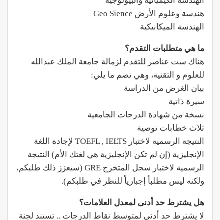
الهندسة الكيميائية والبيولوجية
هندسة وعلوم الأرض Geo Sience
الهندسة الميكانيكية
ما هي متطلبات التقدم؟
هناك ست عناصر للتقدم لزمالة جامعة الملك عبدالله
للعلوم و التقنية، وهي تضم ما يلي:
بيان الغرض من الدراسة
سيرة ذاتية
نسخة من شهادة الدرجات الجامعية
ثلاث خطابات توصية
النتيجة الرسمية لاختبار TOEFL , IELTS لإجادة اللغة
الإنجليزية (إن لم تكن الإنجليزية هي لغتك الأم) النتيجة
الرسمية لاختبار سجل المتخرج GRE (سيعزز ذلك طلبكم،
ولكنه ليس مطلباً إجبارياً للنظر في طلبكم).
هل يشترط حد أدنى لمعدل العلامات؟
لا يشترط حد أدني لمتوسط نقاط الدرجات .. تستند لجنة