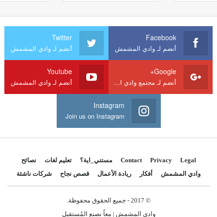
Twitter
Facebook
أنضم لـ وادي المشمش
أنضم لـ وادي المشمش
Youtube
Google+
أنضم لـ مجتمع وادي المشمش
أنضم لـ وادي المشمش
Instagram
Join us on Instagram
Legal
Privacy
Contact
مستني_اية؟
تعليم لغات
نصائح
وادي المشمش
أفكار
ريادة الأعمال
قصص نجاح
شركات ناشئة
© 2017 - جميع الحقوق محفوظة.
وادي المشمش | معاً نصنع المُستقبل