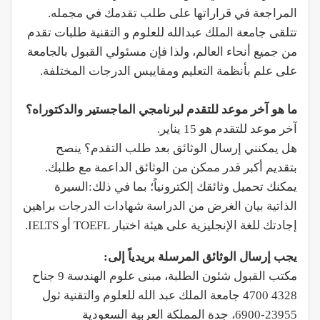
المراجعة في قراراتها على طلب تقدمك في مجمله.
تتلقى جامعة الملك عبدالله للعلوم و التقنية طلبات تقدم
من جميع أنحاء العالم، ولذا فإن مسئولي القبول بالجامعة
على علم بأنظمة التعليم ومقاييس الدرجات المختلفة.
ما هو آخر موعد للتقدم لبرنامجي الماجستير والدكتوراه؟
آخر موعد للتقدم هو 15 يناير.
هل يمكنني إرسال الوثائق بعد طلب التقدم؟ ينصح
بتقديم أكبر قدر ممكن من الوثائق الداعمة مع طلبك.
يمكنك تحميل وثائقك إلكترونياً؛ بما في ذلك:السيرة
الذاتية بيان الغرض من الدراسة شهادات الدرجات براهين
إجادتك للغة الإنجليزية على هيئة اختبار TOEFL أو IELTS.
يجب إرسال الوثائق المرسلة بريدياً إلى:
مكتب القبول شئون الطلبة، مبنى علوم الهندسة 9 جناح
4328 4700 جامعة الملك عبد الله للعلوم والتقنية ثول
23955-6900، جدة المملكة العربية السعودية