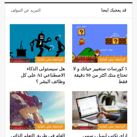
قد يعجبك ايضا
المزيد عن المؤلف
الجامعة مش كفاية
الجامعة مش كفاية
5 كورسات ستغيير حياتك و لا
هل سيستولى الذكاء
تحتاج منك اكثر من 90 دقيقة
الاصطناعي AI على كل
فقط
وظائف البشر ؟
الجامعة مش كفاية
الجامعة مش كفاية
إزاي تكتب إيميل رسمي
الغام في طريق التعلم الذاتي