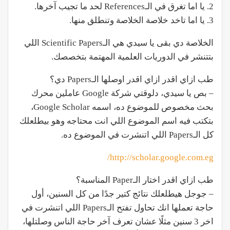
2. يا اما تغرق في الـReferences لحد ما تجيب آخرها.
3. يا اما تاخد خلاصة الخلاصة وتنطلق منها.
الخلاصة دي بقى يا سيدي هي الـScientific Papers اللي
بتتنشر في الدوريات العلمية المهتمة بتخصصك.
طب ازاي اقدر ازاي اقدر اوصلها الـPapers دي؟
– بص يا سيدي، دلوقتي شركة Google عاملين محرك
بحث مخصوص للموضوع ده، اسمه Google Scholar،
بتكتب فيه اسم الموضوع اللي انت محتاجه وهو بيطلعلك
كل الـPapers اللي اتنشرت في الموضوع ده.
http://scholar.google.com.eg/
طب ازاي اقدر اختار الـPaper المناسبة؟
– جوجل هيطلعلك نتائج كتير جدًا من كل السنين، أول
حاجة تعملها انك تحاول تفتح الـPapers اللي اتنشرت في
اخر 3 سنين مثلًا عشان تعرف آخر حاجة الناس وصلتلها،