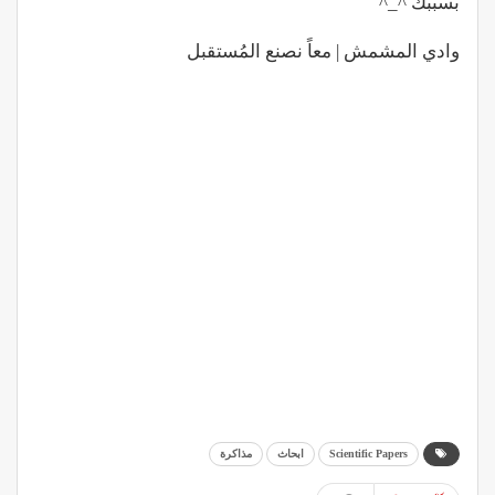
بسببك ^_^
وادي المشمش | معاً نصنع المُستقبل
Scientific Papers
ابحاث
مذاكرة