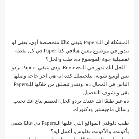
المشكلة ان الـPapers بتبقى غالبًا متخصصة أوي، يعني لو
بتدور في موضوع معين هتلاقي كذا Paper في كل نقطة
تفصيلية جوة الموضوع ده، طب والحل؟
– الحل انك تدور في الـReviews، ودي بتبقي Papers بردو
بس اوسع شوية، بتلخصلك كدة ايه هي اخر حاجة وصلها
الناس في المجال ده، وتقدر تنطلق من خلالها للـPapers
بقى وتشوف التفصيل.
ده غير طبعًا انك عندك بردو الحل العظيم بتاع انك تجيب
رسائل ماجيستير ودكتوراه.
طيب دلوقتي المواقع اللي عليها الـPapers دي غالبًا بتبقى
بأكونت، والأكونت بفلوس، أعمل ايه؟