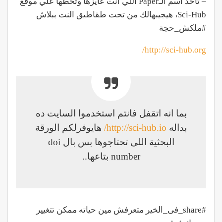
– تاخد اسم الـPaper اللي انت عايزها وتحطها علي موقع
Sci-Hub، هيجيبهالك من تحت طقاطيق النت ببلاش
#‏ملكش_حجة‬
http://sci-hub.org/
بما انه اتقفل فانتم استخدموا السايت ده
بداله
http://sci-hub.io/
هايوفرلكم الورقة
البحثية اللى تحتاجوها بس بال doi
number بتاعها..
#share_فى_الخير متعرفش مين حياته ممكن تتغيير