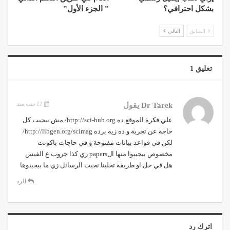
بشكل احترافي؟
” الجزء الأول”
السابق
التالي
تعليق 1
11 سنة منذ
Dr Tarek
يقول
علي فكرة الموقع ده
http://sci-hub.org/
مش بيجيب كل
حاجة عن تجربة و ده زيه برده
http://libgen.org/scimag/
لكن في قواعد بيانات مفتوحة و في حاجات باكونت
مخصوص بيجيبوا منها الpapers زي كذا جروب ع الفيس
هل في حل او طريقة تخلينا نجيب الرسائل زي ما بيجيبوها
الرد
اترك رد