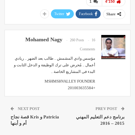
1
4٬150
Twitter
Facebook
Share
Mohamed Nagy
260 Posts
16
Comments
مؤسس وادي المشمش .. طالب بعد الضهر .. ريادي
أعمال .. مُحرض على ترك الوظيفة و الدخل الثابت و
البدء فى المشاريع الخاصة ..
MSHMSHVALLEY FOUNDER
+201003635584
NEXT POST
PREV POST
برنامج دعم التعليم المهني
Patricia و Kris قصة نجاح
2015 – 2016
أم و أبنها