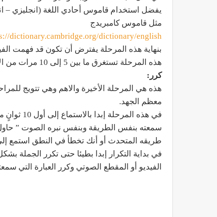
يفضل استخدام قاموس أحادي اللغة (انجليزي – ان
مثل قاموس كامبريدج
s://dictionary.cambridge.org/dictionary/english/
بنهاية هذه المرحلة يفترض أن تكون قد فهمت الفي
هذه المرحلة تستغرق ما بين 5 إلى 10 مرات من الاستماع.
كرر:
هذه هي المرحلة الأخيرة والاهم وهي تتويج للمرا
معظم الجهد.
في هذه المرح
سمعته بنفس الطريقة وبنفس نبره الصوت ” حاول
طريقه المتحدث أو أنك تخطأ في النطق استمع إلى ال 10 ثوانٍ مرة أخري ثم ابدأ بالتكرار 
في بداية التكرار إبدا بطيئا حتى تكرر الجملة ب
الفيديو أو المقطع الصوتي وكرر العبارة التي سمعته