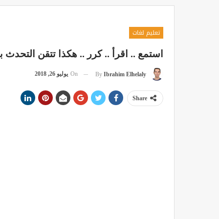
تعليم لغات
استمع .. اقرأ .. كرر .. هكذا تتقن التحدث با
On
يوليو 26, 2018
By
Ibrahim Elhelaly
Share