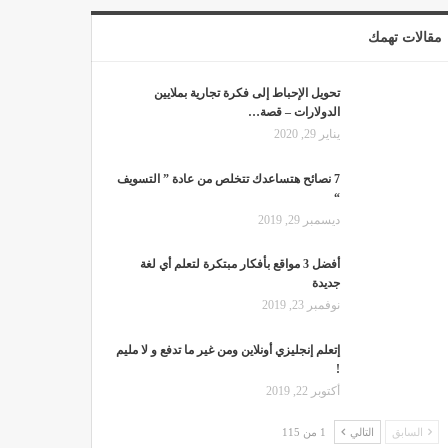
مقالات تهمك
تحويل الإحباط إلى فكرة تجارية بملايين
الدولارات – قصة…
يناير 29, 2020
7 نصائح هتساعدك تتخلص من عادة ” التسويف
“
ديسمبر 29, 2019
أفضل 3 مواقع بأفكار مبتكرة لتعلم أي لغة
جديدة
نوفمبر 23, 2019
إتعلم إنجليزي أونلاين ومن غير ما تدفع و لا مليم
!
أكتوبر 22, 2019
السابق
التالي
1 من 115