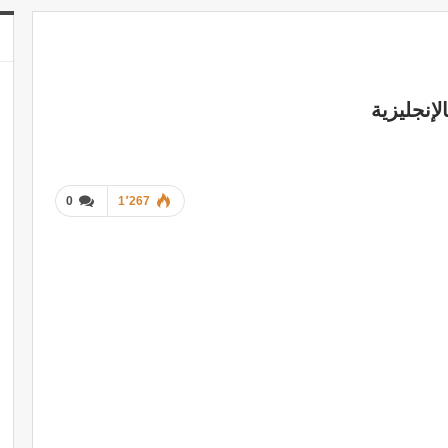
لإنجليزية
0
1٬267