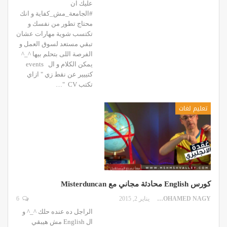
عليك ان
#الجامعة_مش_كفاية و انك
محتاج تطور من نفسك و
تكتسب شوية مهارات عشان
تبقي مستعد لسوق العمل و
الفرصة اللى بتحلم بيها ^_^
يمكن الكلام و ال events
كتييير عن نقط زي " ازاي
تكتب CV "…
تعليم لغات
كورس English محادثة مجاني مع Misterduncan
MOHAMED NAGY
يناير 2, 2015
6
الراجل ده عنده حلك ^_^ و
ال English مش هيبقي