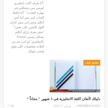
"أنا بعرف أكتب إنجليزي
كويس بس مشكلتي في
مهارة التحدث" "أنا حافظ
كلمات كتير بس أما آجي
أتكلم بحس إني مش عارف
أقول كلمتين على بعض!"
"مش بعرف إزاي أتكلم
بشكل رسمي Formal
بالإنجليزي" لو كنت حد من
التلات شخصيات اللي فوق
فنحب نقولك…
تعليم لغات
دليلك لأتقان اللغة الانجليزية فى 3 شهور ” مجاناً “
MOHAMED NAGY
فبراير 27, 2018
0