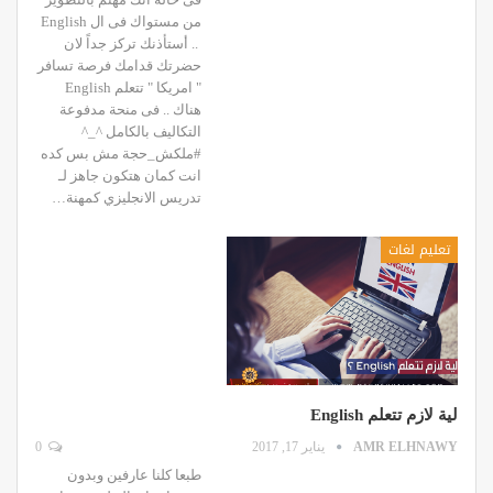
من مستواك فى ال English
.. أستأذنك تركز جداً لان
حضرتك قدامك فرصة تسافر
" امريكا " تتعلم English
هناك .. فى منحة مدفوعة
التكاليف بالكامل ^_^
#ملكش_حجة مش بس كده
انت كمان هتكون جاهز لـ
تدريس الانجليزي كمهنة…
تعليم لغات
لية لازم تتعلم English
AMR ELHNAWY
يناير 17, 2017
0
طبعا كلنا عارفين وبدون