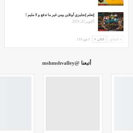
إتعلم إنجليزي أونلاين ومن غير ما تدفع و لا مليم !
أكتوبر 22, 2019
السابق
التالي
1 من 115
أتبعنا
@mshmshvalley