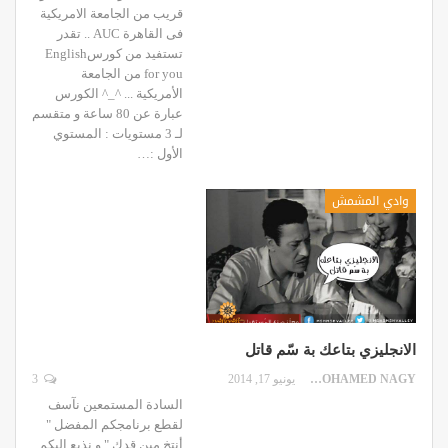
قريب من الجامعة الامريكية
فى القاهرة AUC .. تقدر
تستفيد من كورسEnglish
for you من الجامعة
الأمريكية ... ^_^ الكورس
عبارة عن 80 ساعة و متقسم
لـ 3 مستويات : المستوي
الأول :…
وادي المشمش
الانجليزي بتاعك بة سّم قاتل
MOHAMED NAGY
يونيو 17, 2014
3
السادة المستمعين نآسف
لقطع برنامجكم المفضل "
أنتخ مين قدك " و نذيع اليكم