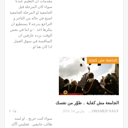
مقدمات ان التعليم عندنا
سواء كان المرحلة قبل
الجامعية او المرحلة الجامعية
اصبح في حاله من التاخر و
التراجع بدرجه لا يستطيع ان
ينكرها احد :/ و اننا في نفس
الوقت برده عارفين ان
المنافسة في سوق العمل
اذا كان هنا او…
الجامعة مش كفاية
الجامعة مش كفاية .. طوّر من نفسك
MOHAMED NAGY
مارس 14, 2016
0
سواء كنت خريج .. او لسه
طالب جامعي .. فخليني أأكد