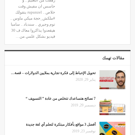
زهقت من التعليم .. و
حاسس ان مفيش وقت
خلاص .. rupunzel بتقولك
#ملكش_حجة ميكي ماوس ..
توم وجيري .. سندباد .. سامبا
هيقعدوا يذاكروا معاك ف 30
فيديو بشكل علمي من…
مقالات تهمك
تحويل الإحباط إلى فكرة تجارية بملايين الدولارات – قصة…
يناير 29, 2020
7 نصائح هتساعدك تتخلص من عادة ” التسويف “
ديسمبر 29, 2019
أفضل 3 مواقع بأفكار مبتكرة لتعلم أي لغة جديدة
نوفمبر 23, 2019