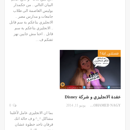
البيان التالي .. من حكمدار
بوليس العاصمة الى طلاب
جامعات و مدارس مصر ..
الانجليزي بتاعكم بة سم قاتل
.. الانجليزي بتاعكم بة سم
قاتل .. احنا مش جايين نهز
ثقتكم ف…
مستني_اية؟
عقدة الانجليزي و شركة Disney
MOHAMED NAGY
يونيو 11, 2014
0
بما ان الانجليزى عامل لأغلبنا
مشاكل ^_^ و ف حالة انك
قرفان تاخد خطوة عشان