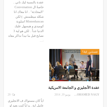
عقدة بالنسبة ليك تاني ..
خاصةً ال Conversation
"المحادثة" .. انا معاك انا
شكله ميطمنش :) لكن
Misterduncan اسلوبة
كوميدي و هيسهل عليك
الدنيا جداً .. لكن هو لية 3
نصايح قبل ما تبدأ تذاكر معاه
:…
مستني_اية؟
عقدة الأنجليزي و الجامعة الامريكية
MOHAMED NAGY
يونيو 19, 2014
29
اياً كان مستواك ف الانجليزي
عامل اية .. و اياً كنت بعيد او