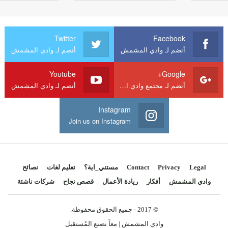
Twitter
Facebook
أنضم لـ وادي المشمش
أنضم لـ وادي المشمش
Youtube
Google+
أنضم لـ مجتمع وادي المشمش
أنضم لـ وادي المشمش
Instagram
Join us on Instagram
Legal
Privacy
Contact
مستني_اية؟
تعليم لغات
نصائح
وادي المشمش
أفكار
ريادة الأعمال
قصص نجاح
شركات ناشئة
© 2017 - جميع الحقوق محفوظة.
وادي المشمش | معاً نصنع المُستقبل