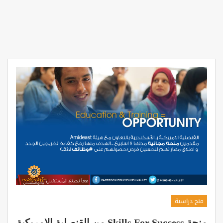
منح دراسية
‏منحة‬ Skills For Success من القنصلية الامريكية