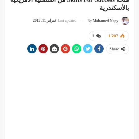
ب‏الأسكندرية‬
Last updated
فبراير 11, 2015
By
Mohamed Nagy
1
1٬207
Share