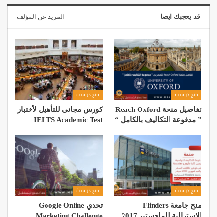
قد يعجبك ايضا
المزيد عن المؤلف
منح دراسية
منح دراسية
تفاصيل منحة Reach Oxford
كورس مجانى للتأهيل لأختبار
” مدفوعة التكاليف بالكامل “
IELTS Academic Test
منح دراسية
منح دراسية
منح جامعة Flinders
تحدي Google Online
الاسترالية للماجستير 2017
Marketing Challenge