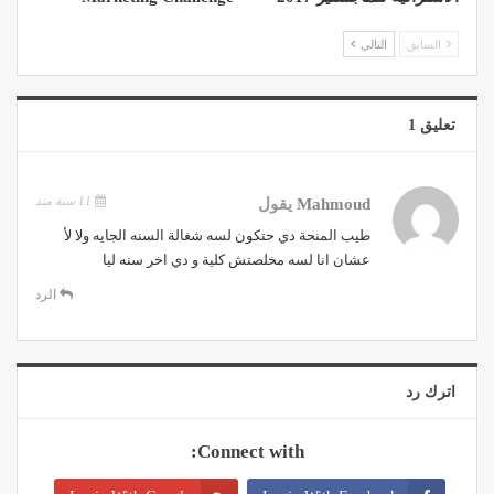
السابق
التالي
تعليق 1
11 سنة منذ
Mahmoud
يقول
طيب المنحة دي حتكون لسه شغالة السنه الجايه ولا لأ
عشان انا لسه مخلصتش كلية و دي اخر سنه ليا
الرد
اترك رد
Connect with: