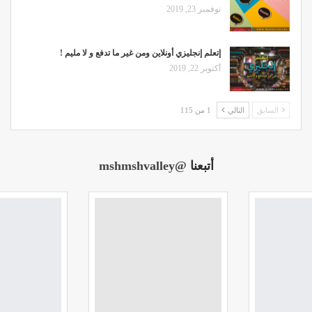
نوفمبر 23, 2019
إتعلم إنجليزي أونلاين ومن غير ما تدفع و لا مليم !
أكتوبر 22, 2019
السابق
التالي
1 من 115
أتبعنا
@mshmshvalley