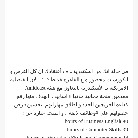
فى حالة انك من اسكندرية .. ف أعتقادك ان كل الفرص و
الكورسات محصور ة ع القاهرة #غلط ^_^ .. لان القنصلية
الامريكية بـ ‏الأسكندرية‬ بالتعاون مع هيئة Amideast
مقدمين منحة مجانية مدتها 8 اسابيع .. الهدف منها رفع
كفاءة ‏الخريجين‬ الجدد و اطلاق مهاراتهم لتحسين فرص
حصولهم على ‫#‏وظائف‬ لائقة .. و المنحة عبارة عن :
90 hours of Business English
39 hours of Computer Skills
24 hours of Workplace Skills and Competency