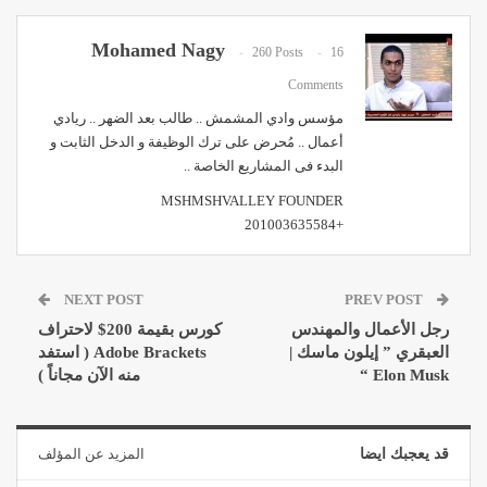
Mohamed Nagy
260 Posts
16
Comments
مؤسس وادي المشمش .. طالب بعد الضهر .. ريادي
أعمال .. مُحرض على ترك الوظيفة و الدخل الثابت و
البدء فى المشاريع الخاصة ..
MSHMSHVALLEY FOUNDER
+201003635584
NEXT POST
PREV POST
رجل الأعمال والمهندس
كورس بقيمة 200$ لاحتراف
العبقري ” إيلون ماسك |
Adobe Brackets ( استفد
Elon Musk “
منه الآن مجاناً )
قد يعجبك ايضا
المزيد عن المؤلف