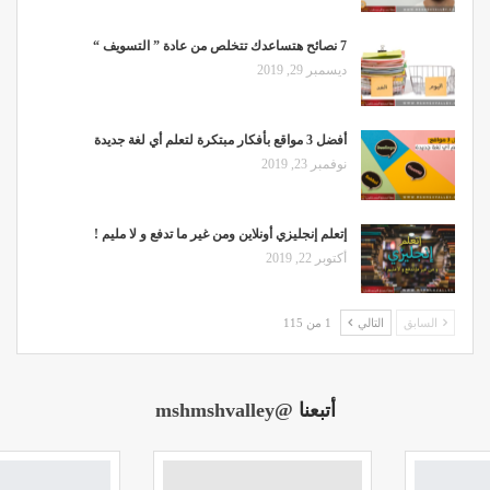
7 نصائح هتساعدك تتخلص من عادة ” التسويف “
ديسمبر 29, 2019
أفضل 3 مواقع بأفكار مبتكرة لتعلم أي لغة جديدة
نوفمبر 23, 2019
إتعلم إنجليزي أونلاين ومن غير ما تدفع و لا مليم !
أكتوبر 22, 2019
السابق
التالي
1 من 115
أتبعنا
@mshmshvalley