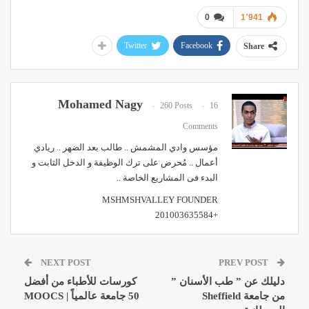
0
1٬941
Twitter
Facebook
Share
Mohamed Nagy
260 Posts
16
Comments
مؤسس وادي المشمش .. طالب بعد الضهر .. ريادي
أعمال .. مُحرض على ترك الوظيفة و الدخل الثابت و
البدء فى المشاريع الخاصة ..
MSHMSHVALLEY FOUNDER
+201003635584
NEXT POST
PREV POST
دليلك عن ” طب الأسنان ”
كورسات للأطباء من أفضل
من جامعة Sheffield
50 جامعة عالمياً | MOOCS