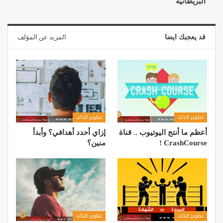
البريطانية
قد يعجبك ايضا
المزيد عن المؤلف
تطوير الذات
تطوير الذات
أعظم ما أنتج اليوتيوب .. قناة
إزاي أحدد أهدافي؟ وأبدأ
CrashCourse !
منين؟
تطوير الذات
تطوير الذات