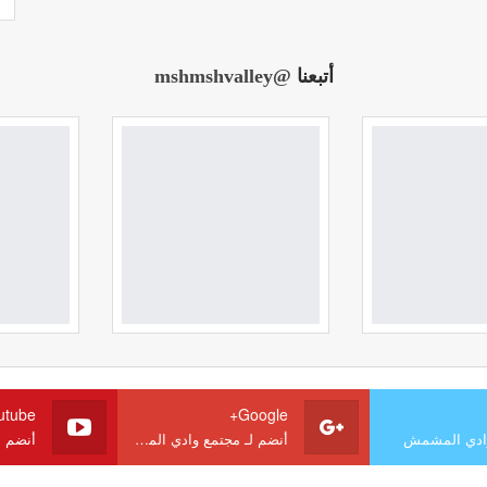
أتبعنا
@mshmshvalley
utube
Google+
وادي المشمش
أنضم لـ مجتمع وادي المشمش
أنضم 