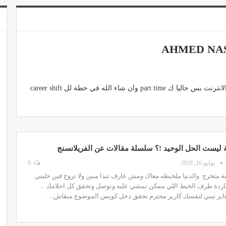
AHMED NA
طبيب اسنان ... مهتم جدا بالعمل علي الانترنت بس حاليا ك part time وان شاء الله في خطة لل career shift
ة ليست الحل الوحيد !؟ سلسلة مقالات عن الفريلانسنج
يوليو 16, 2018
0
ة متخرج والدنيا ملخبطه معاك ومش عارف تبدا منين ولا تروح فين خليني
هاردة طرف الخيط اللي ممكن تمشي عليه وتوصل وتحقق كل احلامك ...
 عايز تبني لنفسك كارير محترم تحقق دخل كويس الموضوع مبقاش…