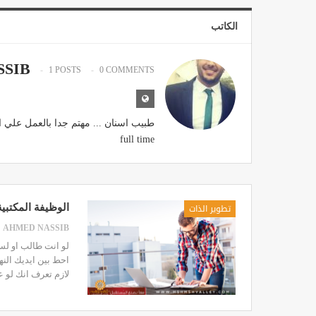
الكاتب
SSIB
1 POSTS
0 COMMENTS
full time
تطوير الذات
الوظيفة المكتبي
AHMED NASSIB
لو انت طالب او لس
احط بين ايديك الن
لازم تعرف انك لو