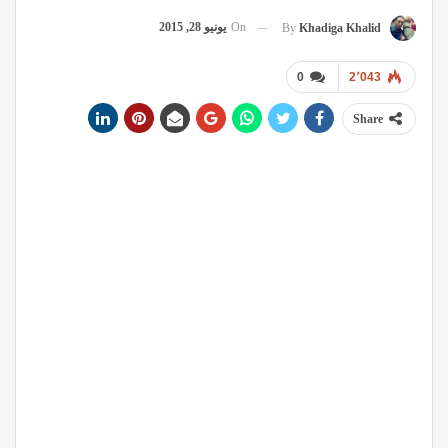
On
يونيو 28, 2015
By
Khadiga Khalid
0
2٬043
Share