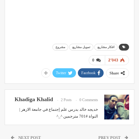
افكار مشاريع
تمويل مشاريع
مشروع
0
2٬043
Twitter
Facebook
Share
Khadiga Khalid
2 Posts
0 Comments
خديجه خالد بدرس علم إجتماع في جامعة الازهر |
النواة #701 مترجمين ^_^
NEXT POST
PREV POST