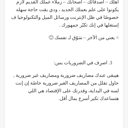
أهلك – أصدقائك – أصحابك – زملاء عملك القديم لازم
يكونوا على علم بعملك الجديد ، ودي بقت حاجة سهله
خصوصًا في ظل الإنترنت ورسائل الميل والتكنولوجيا ف
اِستغلها في إنك تكبّر جمهورك .
= يعني من الآخر – سَوّق لـ نفسك 🙂
اصرِف في الضروريات بس:
هيبقى عندك مصاريف ضرورية ومصاريف غير ضرورية ,
حاول تقلل من المصاريف الغير ضرورية خاصًة إن إنت
لسه في البداية، وقدرتك على الإقتصاد هي اللي
هتساعدك تكبر أسرع بمال أقل.