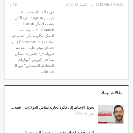
MOHAMED NAGY
أكتوبر 13, 2015
3
فى حالة انك بتفكر تاخد
كورس English .. ف الكل
هينصحك بال British
Council .. لانه ببساطة
افضل مكان ممكن تتعلم فية
محادثة ( Conversation ) .. و
عشان نوفر عليك مقدمة
طويلة ^_^ حضرتك ممكن
تبدأ فى كورس "مهارات
المحادثة للمبتدئين" من ال
British…
مقالات تهمك
تحويل الإحباط إلى فكرة تجارية بملايين الدولارات – قصة…
يناير 29, 2020
7 نصائح هتساعدك تتخلص من عادة ” التسويف “