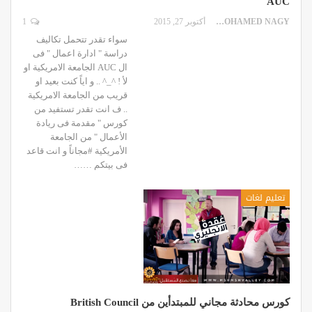
AUC
MOHAMED NAGY
أكتوبر 27, 2015
1
سواء تقدر تتحمل تكاليف
دراسة " ادارة اعمال " فى
ال AUC الجامعة الامريكية او
لأ ! ^_^ .. و اياً كنت بعيد او
قريب من الجامعة الامريكية
.. ف انت تقدر تستفيد من
كورس " مقدمة فى ريادة
الأعمال " من الجامعة
الأمريكية #مجاناً و انت قاعد
فى بيتكم ……
تعليم لغات
كورس محادثة مجاني للمبتدأين من British Council