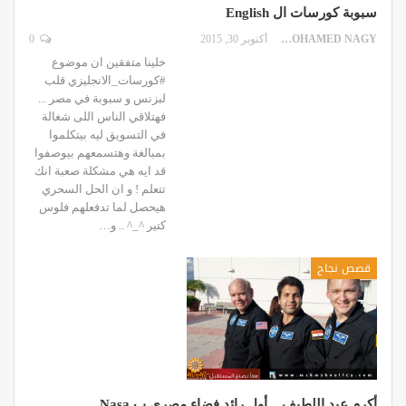
سبوبة كورسات ال English
MOHAMED NAGY
أكتوبر 30, 2015
0
خلينا متفقين ان موضوع
‫#‏كورسات_الانجليزي‬ قلب
لبزنس و سبوبة في مصر ...
فهتلاقي الناس اللى شغالة
في التسويق ليه بيتكلموا
بمبالغة وهتسمعهم بيوصفوا
قد ايه هي مشكلة صعبة انك
تتعلم ! و ان الحل السحري
هيحصل لما تدفعلهم فلوس
كتير ^_^ .. و…
قصص نجاح
أكرم عبد اللطيف .. أول رائد فضاء مصري ب Nasa