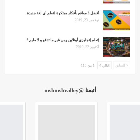
أفضل 3 مواقع بأفكار مبتكرة لتعلم أي لغة جديدة
نوفمبر 23, 2019
إتعلم إنجليزي أونلاين ومن غير ما تدفع و لا مليم !
أكتوبر 22, 2019
السابق
التالي
1 من 115
أتبعنا
@mshmshvalley