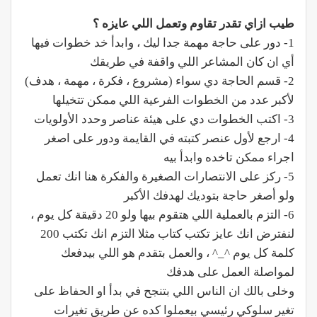
طيب ازاي تقدر تقاوم وتعمل اللي عايزه ؟
1- دور على حاجة مهمة جدا ليك ، وابدأ خد خطوات فيها
أي ان كان المشاعر اللي واقفة في طريقك
2- قسم الحاجة دي سواء (مشروع ، فكرة ، مهمة ، هدف)
لأكبر عدد من الخطوات الفرعية اللي ممكن تتخيلها
3- اكتب الخطوات دي على هيئة عناصر وحدد الأولويات
4- ارجع لأول عنصر كتبته في القايمة ودور على اصغر
اجراء ممكن تاخده وابدأ بيه
5- ركز على الانتصارات الصغيرة والفكرة هنا انك تعمل
ولو أصغر حاجة بتوديك لهدفك الأكبر
6- التزم بالعملية اللي هتقوم بيها ولو 20 دقيقة كل يوم ،
لنفترض انك عايز تكتب كتاب مثلا التزم انك تكتب 200
كلمة كل يوم
^_^
، والعمل بتقدم هو اللي بيدفعك
لمواصلة العمل على هدفك
وخلى بالك ان الناس اللي بتنجح في بدأ او الحفاظ على
تغير سلوكي رئيسي بيعملوا كده عن طريق تغيرات