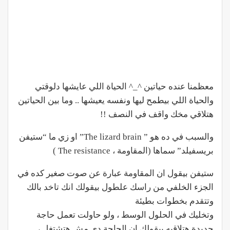
معظمنا عنده حياتين
^_^
الحياة اللي عايشها دلوقتي
والحياة اللي بيطمح ليها ونفسه يعيشها .. وما بين الحياتين
هتلاقي مخك واقف في النصف !!
والسبب في ده هو ” The lizard brain” او زي ما “ستيفن
بريسفيلد” سماها (المقاومة ، The resistance )
ستيفن بيقول ان المقاومة عبارة عن صوت صغير كده في
الجزء الخلفي من راسك علطول بيقولك انك تاخد بالك
وتتقدم بخطوات بطيئة
وتخليك في الحلول الوسط ، ولو حاولت تعمل حاجة
جديدة هتلاقيه بيقولك ان الحاجة دي مش هتشتغل ،