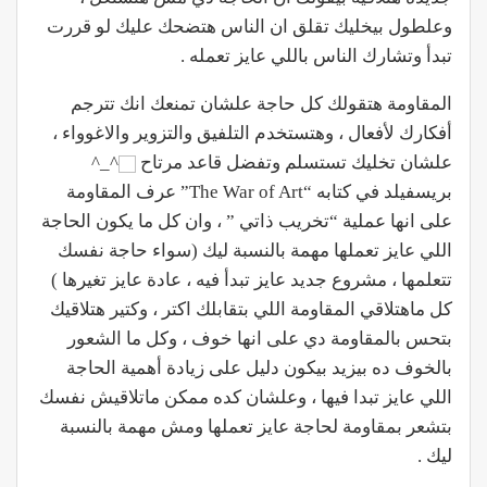
وعلطول بيخليك تقلق ان الناس هتضحك عليك لو قررت
تبدأ وتشارك الناس باللي عايز تعمله .
المقاومة هتقولك كل حاجة علشان تمنعك انك تترجم
أفكارك لأفعال ، وهتستخدم التلفيق والتزوير والاغوواء ،
علشان تخليك تستسلم وتفضل قاعد مرتاح
^_^
بريسفيلد في كتابه “The War of Art” عرف المقاومة
على انها عملية “تخريب ذاتي ” ، وان كل ما يكون الحاجة
اللي عايز تعملها مهمة بالنسبة ليك (سواء حاجة نفسك
تتعلمها ، مشروع جديد عايز تبدأ فيه ، عادة عايز تغيرها )
كل ماهتلاقي المقاومة اللي بتقابلك اكتر ، وكتير هتلاقيك
بتحس بالمقاومة دي على انها خوف ، وكل ما الشعور
بالخوف ده بيزيد بيكون دليل على زيادة أهمية الحاجة
اللي عايز تبدا فيها ، وعلشان كده ممكن ماتلاقيش نفسك
بتشعر بمقاومة لحاجة عايز تعملها ومش مهمة بالنسبة
ليك .