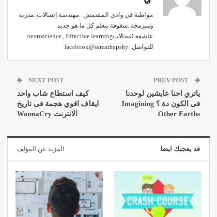
مواطنة في وادي المشمش ..مهندسة إتصالات..مدربة
ومبرمجة..شغوفة بتعلم كل ما هو جديد
عاشقة لمجالاتneuroscience , Effective learning
للتواصل :facebook@samarhapshy
NEXT POST
PREV POST
ياتري احنا عايشين لوحدنا
كيف استطاع شاب واحد
فى الكون دة ؟ Imagining
ايقاف اقوي هجمة فى تاريخ
Other Earths
الانترنت WannaCry
قد يعجبك ايضا
المزيد عن المؤلف