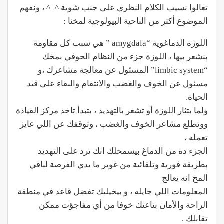
تعالوا نسيب الكلام النظري على جنب شوية
^_^
، ونفهم
الموضوع أكتر من الناحية البيولوجية لمخنا :
اللوزة الدماغوية “amygdala ” هي سبب كل مقاومة
بنشعر بيها ، اللوزة جزء من النظام الحوفي بمخك
“limbic system” المسئول عن معالجة مشاعرك ،و
مسئول عن الخوف والغضب والانتقام والبقاء على قيد
الحياة.
ولما بتثار اللوزة أو تشعر بالتهديد ، بتبدأ تاخد مركز القيادة
ووتطلع مشاعر الخوف والغضب ، وتوقفك عن اللي عايز
تعمله ،
الجزء ده من الدماغ بيسمحلك انك ترد على التهديد
بطريقة فورية وتلقائية من غوير ما يدي الفرصة لباقي
المخ انه يعالج
المعلومات اللي جايله ، و بيخيليك تفضل قاعد في منطقة
الراحة والأمان بتاعتك خوفا من أي مفاجؤت ممكن
تقابلك .