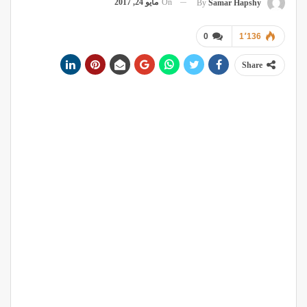
On
مايو 24, 2017
By
Samar Hapshy
0
1٬136
Share