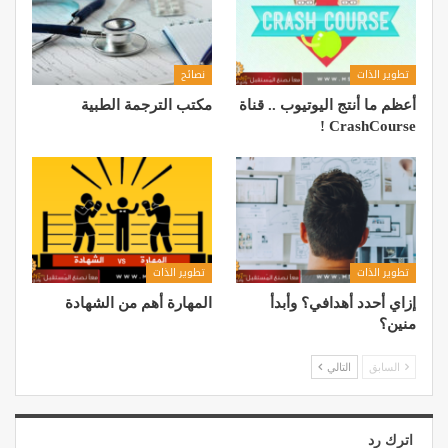
تطوير الذات
نصائح
أعظم ما أنتج اليوتيوب .. قناة
مكتب الترجمة الطبية
CrashCourse !
تطوير الذات
تطوير الذات
إزاي أحدد أهدافي؟ وأبدأ
المهارة أهم من الشهادة
منين؟
السابق
التالي
اترك رد