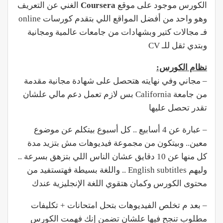
الكورس موجود على موقع
Coursera
الغني عن التعريف
وهو واحد من أفضل المواقع اللي بتقدم كورسات online
فـ مجالات كتير وبشهادات من جامعات عالمية ومجانية
وبتدي ثقل للـ CV
نظام الكورس:
– مجاني وفي نهايته هتحصل على شهادة مجانية مقدمة
من جامعة California بس لازم تعمل دعم مالي علشان
تقدر تحصل عليها
– عبارة عن 4 أسابيع .. كل أسبوع بيتكلم عن موضوع
معين.. وبيتكون من مجموعة فيديوهات مش بتزيد مدة
كل منها عن 10 دقايق عشان الناس اللي بتزهق بسرعة ..
وليهم English subtitles .. واللغة بسيطة فهتستفيد من
محتوى الكورس وكمان هتقوي اللغة الإنجليزية عندك
– بعد م تخلص الفيديوهات بتحل امتحانات + تكليفات
مطلوب تنجح فيها علشان تضمن إنك فهمت الكورس