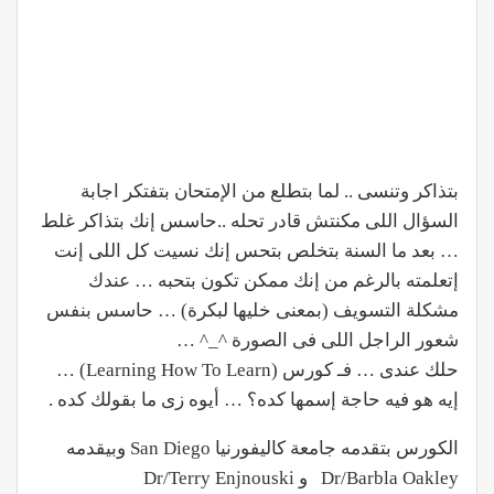
بتذاكر وتنسى .. لما بتطلع من الإمتحان بتفتكر اجابة
السؤال اللى مكنتش قادر تحله ..حاسس إنك بتذاكر غلط
… بعد ما السنة بتخلص بتحس إنك نسيت كل اللى إنت
إتعلمته بالرغم من إنك ممكن تكون بتحبه … عندك
مشكلة التسويف (بمعنى خليها لبكرة) … حاسس بنفس
شعور الراجل اللى فى الصورة ^_^ …
حلك عندى … فـ كورس (Learning How To Learn) …
إيه هو فيه حاجة إسمها كده؟ … أيوه زى ما بقولك كده .
الكورس بتقدمه جامعة كاليفورنيا San Diego وبيقدمه
Dr/Barbla Oakley و Dr/Terry Enjnouski