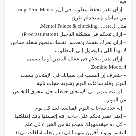
فيه
– إزاى تقدر تحفظ معلومة فى الLong Term Memory
من دماغك بإستخدام طرق
مثل الMental Palace & chucking ….etc.
– إزاى تتحكم فى مشكلة التأجيل (Procrastination)
– إزاى تحرك نفسك وتحمس نفسك وتصبح شعلة حماس
لا تهدأ اللى بالوصول إلى المطلوب
– إزاى تقدر تتحكم فى عقلك الباطن أو ما يسمى
الZombie Mode
– حتعرف إن السبب فى نسيانك فى الإمتحان بسبب
التوتر وقلة ساعات النوم وشوية حجات تانية
– لو إنت بتتوتر فى الإمتحان حتتعلم حل سحرى للتخلص
من التوتر
– إيه عدد ساعات النوم المناسبة ليك كل يوم
– إمتى تقدر تحكم على حاجة إنته إتعلمتها بإنك إمتلكتها
– كل ده حيقدمهولك مجموعة من الخبراء فى علم
النفس ورواد أخرين منهم اللى قدر يتعلم 4 لغات فى 6