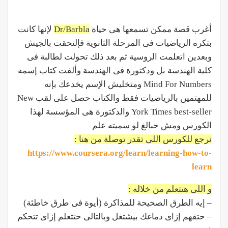
أغرب قصة ممكن تسمعها هى حياة
Dr/Barbla
لإنها كانت
بتكره الرياضيات فى المرحلة الثانوية فإلتحقت بالجيش
وبعدين اتعلمت الروسية ثم بعد ذلك تحولت لطالبة فى
كلية الهندسة بل ودكتورة فى الهندسة وألفت كتاب إسمه
Mind For Numbers ومتخليش الإسم يخدعك بإنه
للمهتمين بالرياضيات فقط والكتاب حصل على لقب New
York Times best-seller والدكتورة هى المؤسسة لهذا
الكورس ومش حبالغ لو سميته علم
نرجع للكورس اللى تقدر توصلة من هنا :
https://www.coursera.org/learn/learning-how-to-
learn
و اللى هتتعلم من خلاله :
– إيه الطرق الصحيحة للمذاكرة (أيوة فى طرق خاطئة)
– حتفهم إزاى دماغك بيشتغل وبالتالى حتتعلم إزاى تتحكم