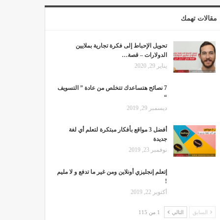
مقالات تهمك
تحويل الإحباط إلى فكرة تجارية بملايين
الدولارات – قصة…
يناير 29, 2020
7 نصائح هتساعدك تتخلص من عادة ” التسويف
“
ديسمبر 29, 2019
أفضل 3 مواقع بأفكار مبتكرة لتعلم أي لغة
جديدة
نوفمبر 23, 2019
إتعلم إنجليزي أونلاين ومن غير ما تدفع و لا مليم
!
أكتوبر 22, 2019
السابق
التالي
1 من 115