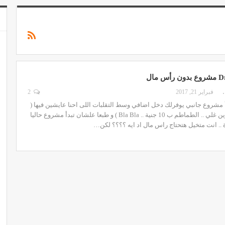
GHADA
فبراير 21, 2017
2
 مشروع جانبي يوفرلك دخل اضافي وسط التقلبات اللى احنا عايشين فيها (
الدولار بيزيد .. البنزين غلي .. الطماطم ب 10 جنية .. Bla Bla ) و طبعا علشان تبدأ مشروع حاليا
 .. انت متخيل هتحتاج راس مال اد ايه ؟؟؟؟ لكن…