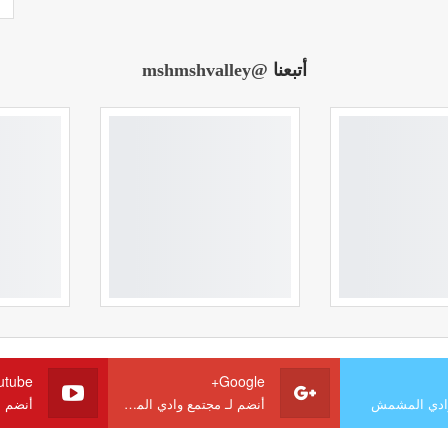
أتبعنا
@mshmshvalley
utube
Google+
وادي المشمش
أنضم لـ مجتمع وادي المشمش
أنضم 