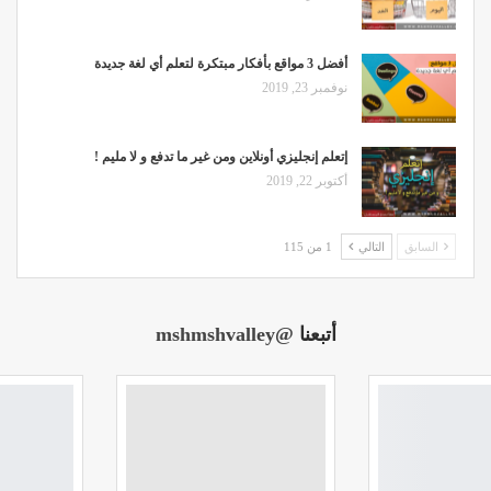
أفضل 3 مواقع بأفكار مبتكرة لتعلم أي لغة جديدة
نوفمبر 23, 2019
إتعلم إنجليزي أونلاين ومن غير ما تدفع و لا مليم !
أكتوبر 22, 2019
السابق
التالي
1 من 115
أتبعنا
@mshmshvalley