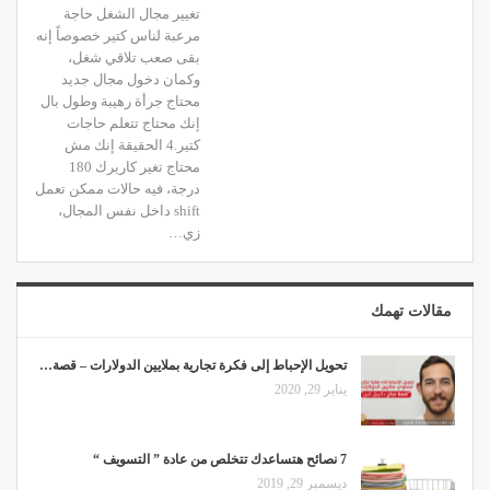
تغيير مجال الشغل حاجة
مرعبة لناس كتير خصوصاً إنه
بقى صعب تلاقي شغل،
وكمان دخول مجال جديد
محتاج جرأة رهيبة وطول بال
إنك محتاج تتعلم حاجات
كتير.4 الحقيقة إنك مش
محتاج تغير كاريرك 180
درجة، فيه حالات ممكن تعمل
shift داخل نفس المجال،
زي…
مقالات تهمك
تحويل الإحباط إلى فكرة تجارية بملايين الدولارات – قصة…
يناير 29, 2020
7 نصائح هتساعدك تتخلص من عادة ” التسويف “
ديسمبر 29, 2019