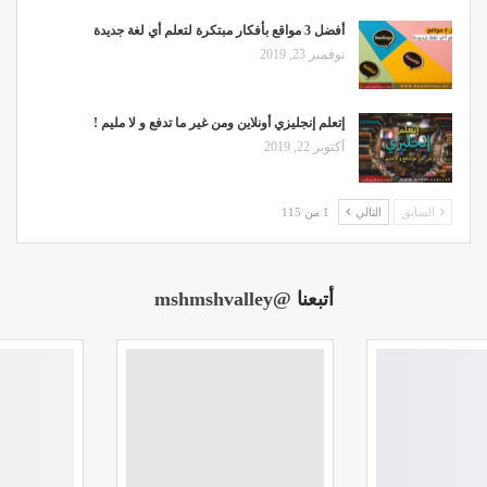
أفضل 3 مواقع بأفكار مبتكرة لتعلم أي لغة جديدة
نوفمبر 23, 2019
إتعلم إنجليزي أونلاين ومن غير ما تدفع و لا مليم !
أكتوبر 22, 2019
السابق
التالي
1 من 115
أتبعنا
@mshmshvalley