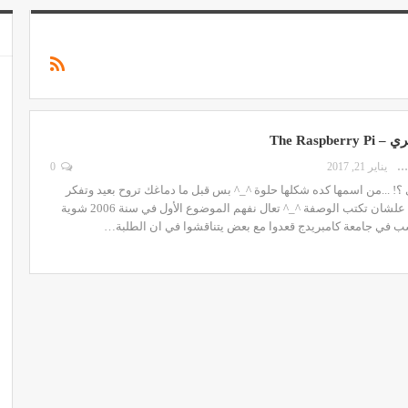
The Raspb
SAMAR HAPSHY
يناير 21, 2017
0
؟! ...من اسمها كده شكلها حلوة ^_^ بس قبل ما دماغك تروح بعيد وتفكر
تنده للست الوالدة علشان تكتب الوصفة ^_^ تعال نفهم الموضوع الأول في سنة 2006 شوية
ب في جامعة كامبريدج قعدوا مع بعض يتناقشوا في ان الطلبة…