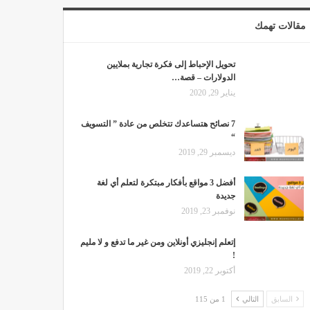
مقالات تهمك
تحويل الإحباط إلى فكرة تجارية بملايين
الدولارات – قصة…
يناير 29, 2020
7 نصائح هتساعدك تتخلص من عادة ” التسويف
“
ديسمبر 29, 2019
أفضل 3 مواقع بأفكار مبتكرة لتعلم أي لغة
جديدة
نوفمبر 23, 2019
إتعلم إنجليزي أونلاين ومن غير ما تدفع و لا مليم
!
أكتوبر 22, 2019
السابق
التالي
1 من 115