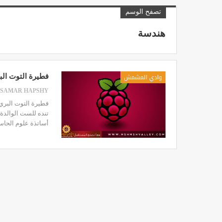
تصفح الوسم
هندسة
وادي المشمش
فطيرة التوت البري – erry Pi
فطيرة التوت البري 
أساتذة علوم الحاس