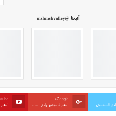
أتبعنا
@mshmshvalley
utube
Google+
وادي المشمش
أنضم لـ مجتمع وادي المشمش
أنضم 