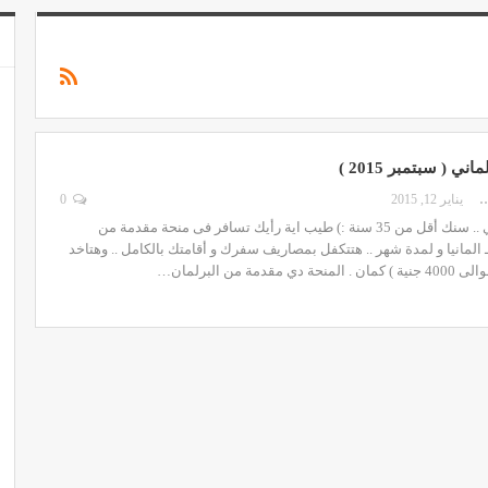
ني ( سبتمبر 2015 )
MOHAMED 
يناير 12, 2015
0
بتعرف تتكلم الماني .. سنك أقل من 35 سنة :) طيب اية رأيك تسافر فى منحة مقدمة من
ـ المانيا و لمدة شهر .. هتتكفل بمصاريف سفرك و أقامتك بالكامل .. وهتاخد