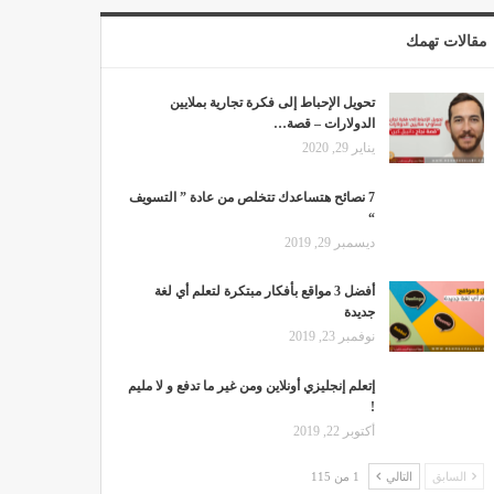
مقالات تهمك
تحويل الإحباط إلى فكرة تجارية بملايين
الدولارات – قصة…
يناير 29, 2020
7 نصائح هتساعدك تتخلص من عادة ” التسويف
“
ديسمبر 29, 2019
أفضل 3 مواقع بأفكار مبتكرة لتعلم أي لغة
جديدة
نوفمبر 23, 2019
إتعلم إنجليزي أونلاين ومن غير ما تدفع و لا مليم
!
أكتوبر 22, 2019
السابق
التالي
1 من 115