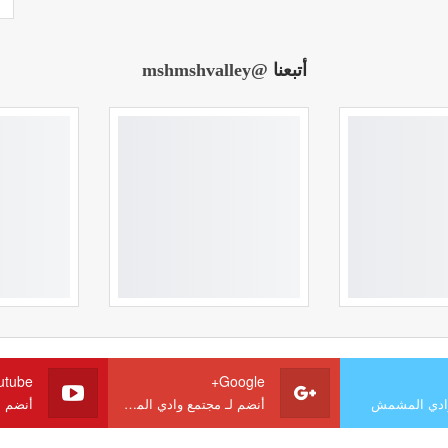
أتبعنا
@mshmshvalley
utube
Google+
وادي المشمش
أنضم لـ مجتمع وادي المشمش
أنضم 