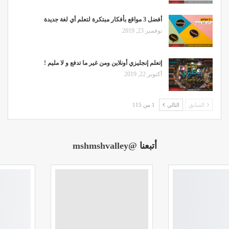
أفضل 3 مواقع بأفكار مبتكرة لتعلم أي لغة جديدة
نوفمبر 23, 2019
إتعلم إنجليزي أونلاين ومن غير ما تدفع و لا مليم !
أكتوبر 22, 2019
السابق
التالي
1 من 115
أتبعنا
@mshmshvalley