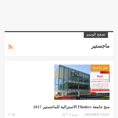
تصفح الوسم
ماجستير
منح دراسية
منح جامعة Flinders الاسترالية للماجستير 2017
MOHAMED NAGY
يونيو 8, 2017
0