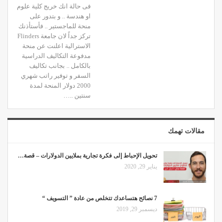
فى حالة انك خريج كلية علوم
او هندسة .. و بتدور على
منحة للماجستير .. فأستأذنك
تركز جداً لان جامعة Flinders
الاسترالية اعلنت عن منحة
مدفوعة التكاليف الدراسية
بالكامل .. بجانب تكاليف
السفر و توفير راتب شهري
2000 دولار المنحة لمدة
سنتين ..…
مقالات تهمك
تحويل الإحباط إلى فكرة تجارية بملايين الدولارات – قصة…
يناير 29, 2020
7 نصائح هتساعدك تتخلص من عادة ” التسويف “
ديسمبر 29, 2019