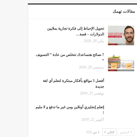
مقالات تهمك
تحويل الإحباط إلى فكرة تجارية بملايين
الدولارات – قصة…
يناير 29, 2020
7 نصائح هتساعدك تتخلص من عادة ” التسويف
“
ديسمبر 29, 2019
أفضل 3 مواقع بأفكار مبتكرة لتعلم أي لغة
جديدة
نوفمبر 23, 2019
إتعلم إنجليزي أونلاين ومن غير ما تدفع و لا مليم
!
أكتوبر 22, 2019
السابق
التالي
1 من 115