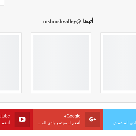
أتبعنا
@mshmshvalley
utube
Google+
وادي المشمش
أنضم لـ مجتمع وادي المشمش
أنضم 