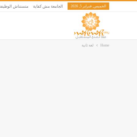
الخميس, فبراير 5, 2026
الجامعة مش كفاية
متستناش الوظيفة
Home
لغة ثانية