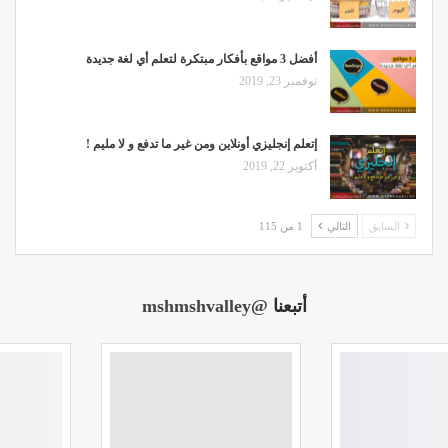
أفضل 3 مواقع بأفكار مبتكرة لتعلم أي لغة جديدة
نوفمبر 23, 2019
إتعلم إنجليزي أونلاين ومن غير ما تدفع و لا مليم !
أكتوبر 22, 2019
السابق
التالي
1 من 115
أتبعنا
@mshmshvalley