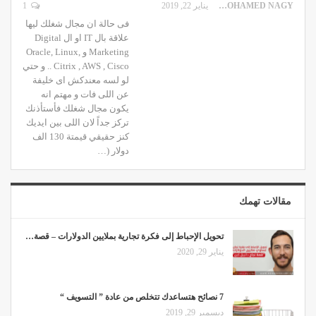
MOHAMED NAGY
يناير 22, 2019
1
فى حالة ان مجال شغلك ليها
علاقة بال IT او ال Digital
Marketing و Oracle, Linux,
Citrix , AWS , Cisco .. و حتي
لو لسه معندكش اى خليفة
عن اللى فات و مهتم انه
يكون مجال شغلك فأستأذنك
تركز جداً لان اللى بين ايديك
كنز حقيقي قيمتة 130 الف
دولار (…
مقالات تهمك
تحويل الإحباط إلى فكرة تجارية بملايين الدولارات – قصة…
يناير 29, 2020
7 نصائح هتساعدك تتخلص من عادة ” التسويف “
ديسمبر 29, 2019