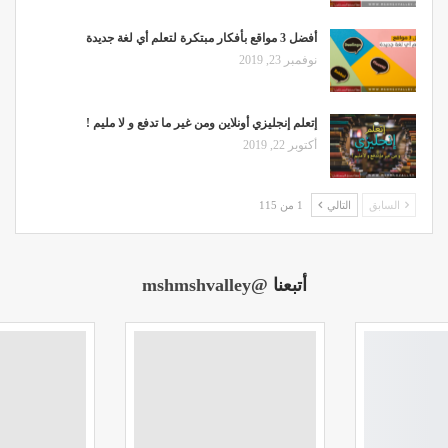
أفضل 3 مواقع بأفكار مبتكرة لتعلم أي لغة جديدة
نوفمبر 23, 2019
إتعلم إنجليزي أونلاين ومن غير ما تدفع و لا مليم !
أكتوبر 22, 2019
السابق
التالي
1 من 115
أتبعنا
@mshmshvalley