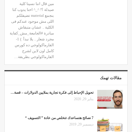
مين قال اننا نسينا كلية
صيدلة ؟! ^_^ احنا يدوب كنا
بنجمع material تضيفلكم
اللى مش موجود عندكم فى
الكلية .. عشان متبقاش
مبادرة #الجامعة_مش_كفاية
مجرد شعار .. يلا نبدأ :) 1-
الفارماكولوجي ده كورس
كامل اون لاين لشرح
الفارماكولوجي بطريقة…
مقالات تهمك
تحويل الإحباط إلى فكرة تجارية بملايين الدولارات – قصة…
يناير 29, 2020
7 نصائح هتساعدك تتخلص من عادة ” التسويف “
ديسمبر 29, 2019