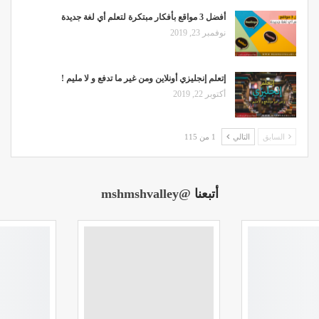
أفضل 3 مواقع بأفكار مبتكرة لتعلم أي لغة جديدة
نوفمبر 23, 2019
إتعلم إنجليزي أونلاين ومن غير ما تدفع و لا مليم !
أكتوبر 22, 2019
السابق
التالي
1 من 115
أتبعنا
@mshmshvalley