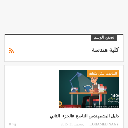
تصفح الوسم
كلية هندسة
الجامعة مش كفاية
دليل البشمهندس الناصح #الجزء_الثاني
MOHAMED NAGY
ديسمبر 31, 2015
0