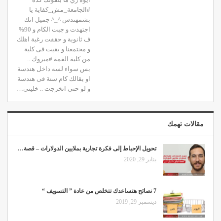
#الجامعة_مش_كفاية يا
بشمهندس ^_^ جميل انك
اجتهدت و جبت الكام و 90%
ف ثانوية و حققت رغبة اهلك
و مجتمعنا و بقيت فى كلية
من كلية القمة #مبروك ..
بس سواء لسه داخل هندسة
او بقالك كام سنة فى هندسة
و لو حتي اتخرجت .. خليني…
مقالات تهمك
تحويل الإحباط إلى فكرة تجارية بملايين الدولارات – قصة…
يناير 29, 2020
7 نصائح هتساعدك تتخلص من عادة ” التسويف “
ديسمبر 29, 2019