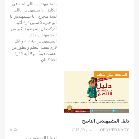
يا بشمهندس ياللى لسة فى
الكلية .. يا بشمهندس ياللى
لسة متخرج .. يا بشمهندس يا
أبو خبرة 5 سنين ^_^ أكيد
أدركت ان الموضوع أكبر من
البشمهندس راح ..
البشمهندس جة ^_^ و انك
لازم تفضل تتعلم و تطور من
نفسك ديماً .. و لا أية ؟ ^_^
احنا كمان…
الجامعة مش كفاية
دليل البشمهندس الناصح
MOHAMED NAGY
مايو 29, 2015
0
إخوانا المهندسين و