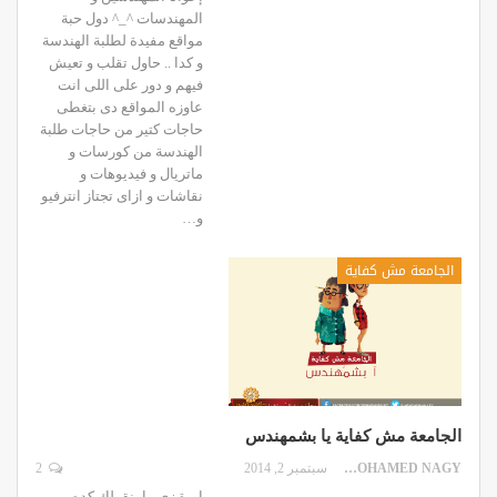
المهندسات ^_^ دول حبة
مواقع مفيدة لطلبة الهندسة
و كدا .. حاول تقلب و تعيش
فيهم و دور على اللى انت
عاوزه المواقع دى بتغطى
حاجات كتير من حاجات طلبة
الهندسة من كورسات و
ماتريال و فيديوهات و
نقاشات و ازاى تجتاز انترفيو
و…
الجامعة مش كفاية
الجامعة مش كفاية يا بشمهندس
MOHAMED NAGY
سبتمبر 2, 2014
2
ايوة زي ما بنقولك كده