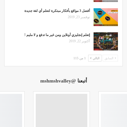
أفضل 3 مواقع بأفكار مبتكرة لتعلم أي لغة جديدة
نوفمبر 23, 2019
إتعلم إنجليزي أونلاين ومن غير ما تدفع و لا مليم !
أكتوبر 22, 2019
السابق
التالي
1 من 115
أتبعنا
@mshmshvalley