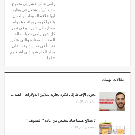
رامي شاب عشريني متخرج
جديد ^_^ بيشتغل فى وظيفة
ليها علاقة المبيعات والدخل
بتاعها كويس بجانب عمولة
ممتازة كل شهر .. و في نص
كل شهر رامي بتجيله حالة
الغضب المعتادة واللى بتتكرر
تقريباً في نفس الوقت على
مدار الكام شهر إلى اشتغلهم
!! لما…
مقالات تهمك
تحويل الإحباط إلى فكرة تجارية بملايين الدولارات – قصة…
يناير 29, 2020
7 نصائح هتساعدك تتخلص من عادة ” التسويف “
ديسمبر 29, 2019