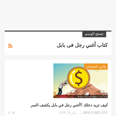
تصفح الوسم
كتاب أغني رجل فى بابل
وادي المشمش
كيف تزيد دخلك ؟أغني رجل في بابل يكشف السر
IBRAHIM ELHELALY
يناير 14, 2019
0