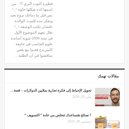
فطيرة التوت البري ؟! ...من
اسمها كده شكلها حلوة ^_^
بس قبل ما دماغك تروح بعيد
وتفكر تنده للست الوالدة
علشان تكتب الوصفة ^_^
تعال نفهم الموضوع الأول
في سنة 2006 شوية أساتذة
علوم الحاسب في جامعة
كامبريدج قعدوا مع بعض
يتناقشوا في ان الطلبة…
مقالات تهمك
تحويل الإحباط إلى فكرة تجارية بملايين الدولارات – قصة…
يناير 29, 2020
7 نصائح هتساعدك تتخلص من عادة ” التسويف “
ديسمبر 29, 2019