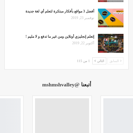
أفضل 3 مواقع بأفكار مبتكرة لتعلم أي لغة جديدة
نوفمبر 23, 2019
إتعلم إنجليزي أونلاين ومن غير ما تدفع و لا مليم !
أكتوبر 22, 2019
السابق
التالي
1 من 115
أتبعنا
@mshmshvalley