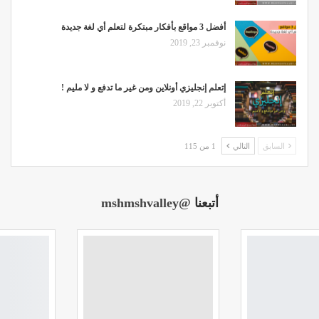
أفضل 3 مواقع بأفكار مبتكرة لتعلم أي لغة جديدة
نوفمبر 23, 2019
إتعلم إنجليزي أونلاين ومن غير ما تدفع و لا مليم !
أكتوبر 22, 2019
السابق
التالي
1 من 115
أتبعنا
@mshmshvalley