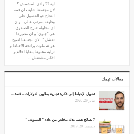
لية ؟؟ وادي المشمش ؟ -
لان مجتمعنا شايف ان قمة
النجاح هو الحصول على
وظيفة بمرتب عالي .. وان
اى محاولة خارج الصندوق
هى "جنون" و ان مصيرها "
تفشل " - لان مجتمعنا اصبح
هوائه ملوث برائحة الاحباط و
ترابة مخلوط ببقايا احلام و
افكار مشفتش…
مقالات تهمك
تحويل الإحباط إلى فكرة تجارية بملايين الدولارات – قصة…
يناير 29, 2020
7 نصائح هتساعدك تتخلص من عادة ” التسويف “
ديسمبر 29, 2019