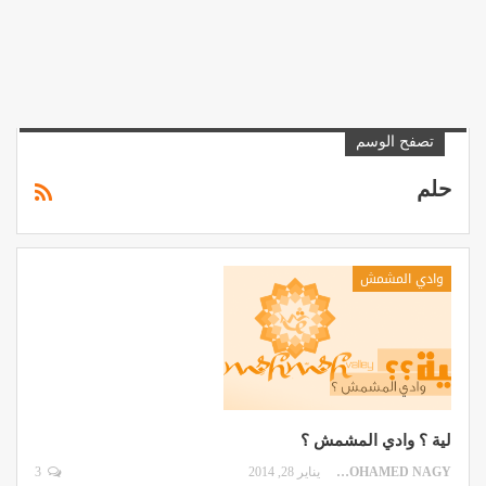
تصفح الوسم
حلم
وادي المشمش
لية ؟ وادي المشمش ؟
MOHAMED NAGY
يناير 28, 2014
3