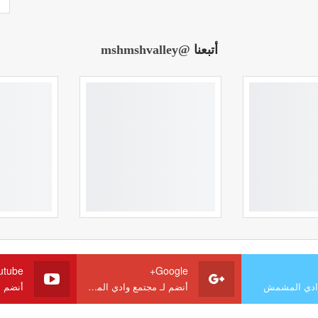
أتبعنا
@mshmshvalley
utube
Google+
وادي المشمش
أنضم لـ مجتمع وادي المشمش
أنضم 