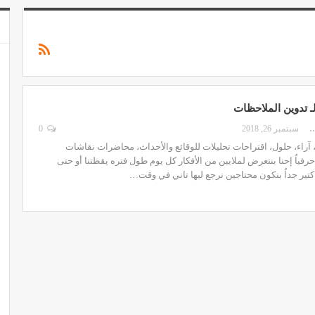
 تدوين الملاحظات
IBRAHIM EL
سبتمبر 26, 2018
0
آراء، حلول، اقتراحات تحليلات للوقائع والأحداث، محاضرات نقاشات
حرفياُ إحنا بنتعرض لملايين من الأفكار كل يوم طول فتره يقظتنا أو حتى
ر كتير جداُ بنكون محتاجين نرجع ليها تاني في وقت…