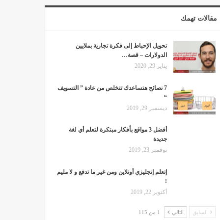
مقالات تهمك
تحويل الإحباط إلى فكرة تجارية بملايين
الدولارات – قصة…
يناير 29, 2020
7 نصائح هتساعدك تتخلص من عادة ” التسويف
“
ديسمبر 29, 2019
أفضل 3 مواقع بأفكار مبتكرة لتعلم أي لغة
جديدة
نوفمبر 23, 2019
إتعلم إنجليزي أونلاين ومن غير ما تدفع و لا مليم
!
أكتوبر 22, 2019
السابق
التالي
1 من 115