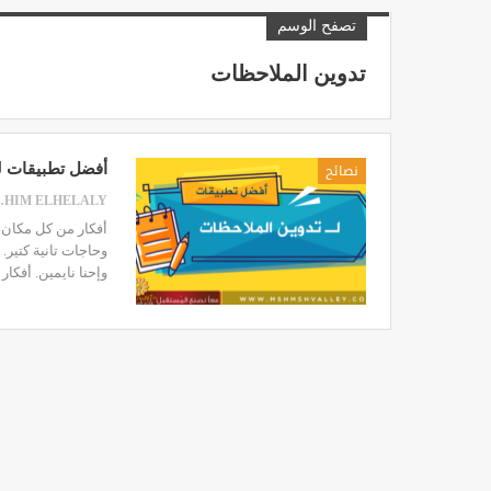
تصفح الوسم
تدوين الملاحظات
نصائح
أفضل تطبيقات لـ
HELALY
أفكار من كل مكان، 
وحاجات تانية كتير. 
وإحنا نايمين. أفكا