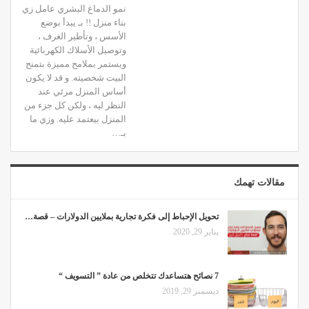
نمو الدماغ البشري عامل زي
بناء منزل !! بـ يبدأ بوضع
الأسس ، وتأطير الغرف ،
وتوصيل الأسلاك الكهربائية
ويستمر بملامح مميزة بتمنح
البيت شخصيته. و قد لا يكون
أساس المنزل مرئي عند
النظر ليه ، ولكن كل جزء من
المنزل بيعتمد عليه. وزي ما
بـ…
مقالات تهمك
تحويل الإحباط إلى فكرة تجارية بملايين الدولارات – قصة…
يناير 29, 2020
7 نصائح هتساعدك تتخلص من عادة ” التسويف “
ديسمبر 29, 2019