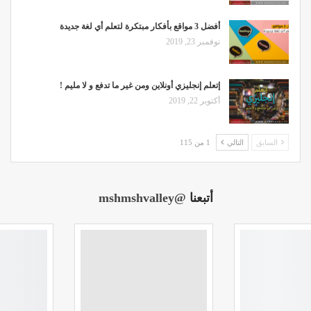
أفضل 3 مواقع بأفكار مبتكرة لتعلم أي لغة جديدة
نوفمبر 23, 2019
إتعلم إنجليزي أونلاين ومن غير ما تدفع و لا مليم !
أكتوبر 22, 2019
السابق
التالي
1 من 115
أتبعنا
@mshmshvalley