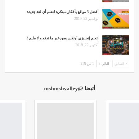
أفضل 3 مواقع بأفكار مبتكرة لتعلم أي لغة جديدة
نوفمبر 23, 2019
إتعلم إنجليزي أونلاين ومن غير ما تدفع و لا مليم !
أكتوبر 22, 2019
السابق
التالي
1 من 115
أتبعنا
@mshmshvalley