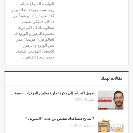
النهاردة الشواع مليانه
رومانسية و ورد ( الفلانتين و
كده بقي ^_^ ) .. و بعيداً عن
دة كله فمككن تضيف
لمعلوماتك ان اكبر دولة
مصدرة للزهور و الورود فى
العالم هي " هولندا " مش
بس الورود و الزهور !
الإقتصاد الهولندي إقتصاد
حيوي نتيجة الفائض…
مقالات تهمك
تحويل الإحباط إلى فكرة تجارية بملايين الدولارات – قصة…
يناير 29, 2020
7 نصائح هتساعدك تتخلص من عادة ” التسويف “
ديسمبر 29, 2019