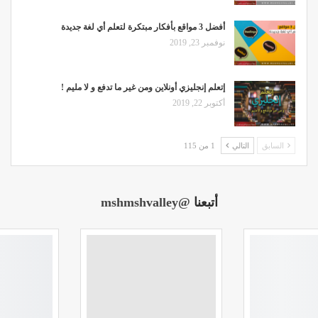
أفضل 3 مواقع بأفكار مبتكرة لتعلم أي لغة جديدة
نوفمبر 23, 2019
إتعلم إنجليزي أونلاين ومن غير ما تدفع و لا مليم !
أكتوبر 22, 2019
السابق
التالي
1 من 115
أتبعنا
@mshmshvalley