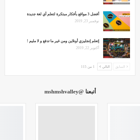
أفضل 3 مواقع بأفكار مبتكرة لتعلم أي لغة جديدة
نوفمبر 23, 2019
إتعلم إنجليزي أونلاين ومن غير ما تدفع و لا مليم !
أكتوبر 22, 2019
السابق
التالي
1 من 115
أتبعنا
@mshmshvalley