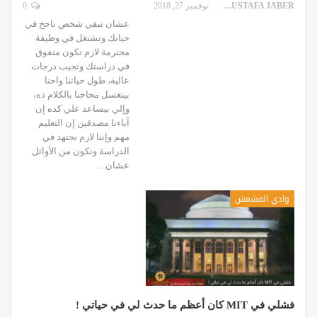
MUSTAFA JABER
نوفمبر 27, 2018
0
عشان تبقي شخص ناجح في
حياتك وتشتغل في وظيفة
محترمة لازم تكون متفوق
في دراستك وتجيب درجات
عالية، طول حياتنا واحنا
بيتغسل مخاخنا بالكلام ده،
وإلي بيساعد علي كده إن
آباءنا مصدقين إن التعليم
مهم وإننا لازم نجتهد في
الدراسة ونكون من الأوائل
عشان…
وادي المشمش
فشلي في MIT كان أعظم ما حدث لي في حياتي !