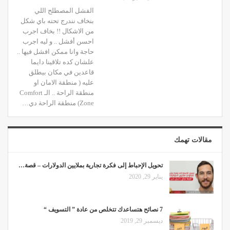
الفشل المصطلح اللي
بنخاف نندرج تحته باي شكل
من الاشكال !! بخاف اجرب
احسن أفشل .. و ليه اجرب
حاجة وانا ممكن افشل فيها ..
علشان كده تلاقينا دايما
قاعدين في مكان بيطلق
عليه ( منطقة الامان او
منطقة الراحة .. الـ Comfort
Zone) منطقة الراحة دي…
مقالات تهمك
تحويل الإحباط إلى فكرة تجارية بملايين الدولارات – قصة…
يناير 29, 2020
7 نصائح هتساعدك تتخلص من عادة ” التسويف “
ديسمبر 29, 2019