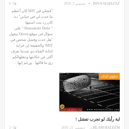
DINA ALQAZAZ
سبتمبر 3, 2018
0
"فشلي في MIT كان أعظم
ما حدث لي في حياتي" ده
كان رد بنت اسمها
" Shataakshi Dube " على
سؤال فى موقع Quora بيقول
"هل حدث وفشل شخص في
MIT! والحقيقة إن غرابة
إجابة الفتاة دي شدتنا نعرف
أكتر عن حكايتها وننقلهالكم
زي ما قالتها .. ورغم إنها…
تطوير الذات
اية رأيك لو تجرب تفشل !
AHLAM HALEEM
ديسمبر 21, 2016
2