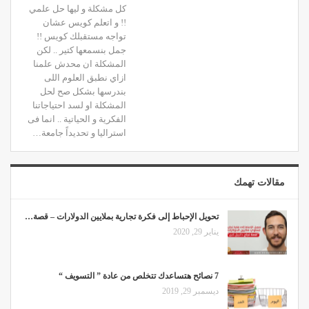
كل مشكلة و ليها حل علمي
!! و اتعلم كويس عشان
تواجه مستقبلك كويس !!
جمل بنسمعها كتير .. لكن
المشكلة ان محدش علمنا
ازاي نطبق العلوم اللى
بندرسها بشكل صح لحل
المشكلة او لسد احتياجاتنا
الفكرية و الحياتية .. انما فى
استراليا و تحديداً جامعة…
مقالات تهمك
تحويل الإحباط إلى فكرة تجارية بملايين الدولارات – قصة…
يناير 29, 2020
7 نصائح هتساعدك تتخلص من عادة ” التسويف “
ديسمبر 29, 2019