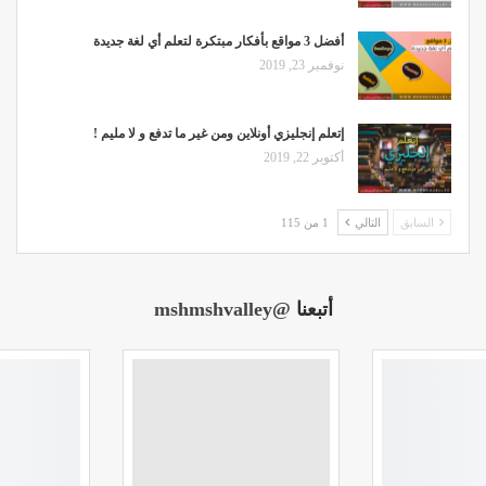
أفضل 3 مواقع بأفكار مبتكرة لتعلم أي لغة جديدة
نوفمبر 23, 2019
إتعلم إنجليزي أونلاين ومن غير ما تدفع و لا مليم !
أكتوبر 22, 2019
السابق
التالي
1 من 115
أتبعنا
@mshmshvalley